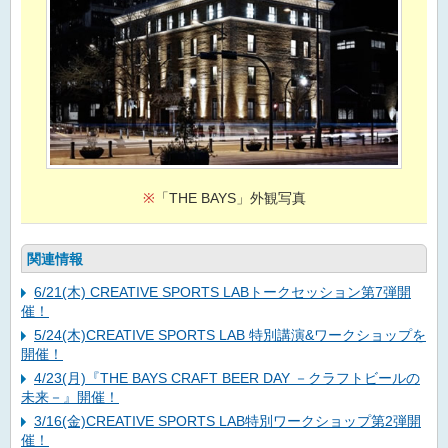
※
「THE BAYS」外観写真
関連情報
6/21(木) CREATIVE SPORTS LABトークセッション第7弾開
催！
5/24(木)CREATIVE SPORTS LAB 特別講演&ワークショップを
開催！
4/23(月)『THE BAYS CRAFT BEER DAY －クラフトビールの
未来－』開催！
3/16(金)CREATIVE SPORTS LAB特別ワークショップ第2弾開
催！