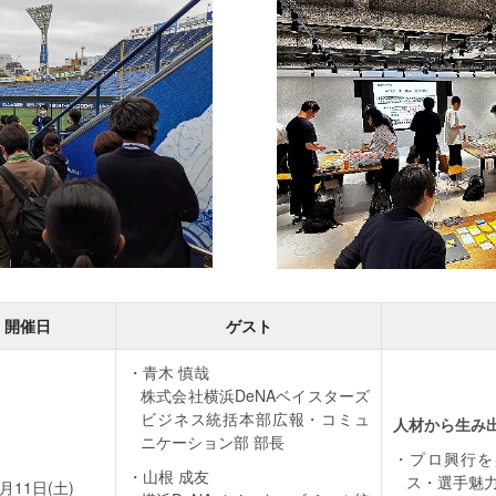
開催日
ゲスト
青木 慎哉
株式会社横浜DeNAベイスターズ
ビジネス統括本部広報・コミュ
人材から生み
ニケーション部 部長
プロ興行を
山根 成友
ス・選手魅
1月11日(土)