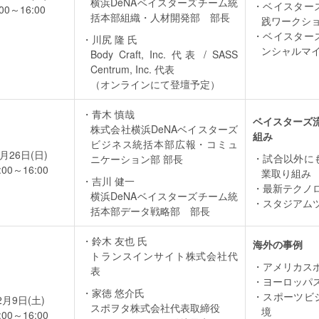
横浜DeNAベイスターズチーム統
ベイスター
:00～16:00
括本部組織・人材開発部 部長
践ワークシ
ベイスター
川尻 隆 氏
ンシャルマ
Body Craft, Inc. 代表 / SASS
Centrum, Inc. 代表
（オンラインにて登壇予定）
青木 慎哉
ベイスターズ
株式会社横浜DeNAベイスターズ
組み
ビジネス統括本部広報・コミュ
1月26日(日)
試合以外に
ニケーション部 部長
:00～16:00
業取り組み
吉川 健一
最新テクノ
横浜DeNAベイスターズチーム統
スタジアム
括本部データ戦略部 部長
鈴木 友也 氏
海外の事例
トランスインサイト株式会社代
アメリカス
表
ヨーロッパ
家徳 悠介氏
スポーツビ
2月9日(土)
スポヲタ株式会社代表取締役
境
:00～16:00