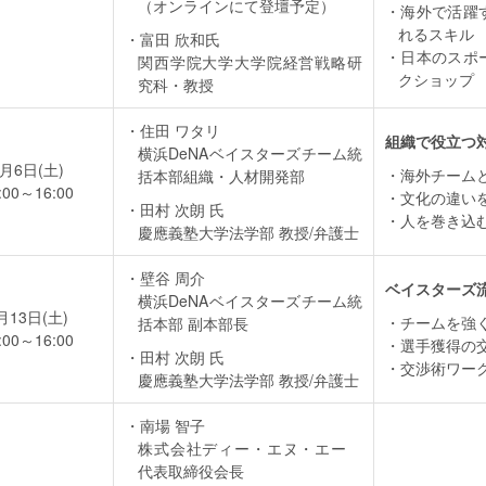
（オンラインにて登壇予定）
海外で活躍
れるスキル
富田 欣和氏
日本のスポ
関西学院大学大学院経営戦略研
クショップ
究科・教授
住田 ワタリ
組織で役立つ
横浜DeNAベイスターズチーム統
1月6日(土)
海外チーム
括本部組織・人材開発部
:00～16:00
文化の違い
田村 次朗 氏
人を巻き込
慶應義塾大学法学部 教授/弁護士
壁谷 周介
ベイスターズ
横浜DeNAベイスターズチーム統
月13日(土)
チームを強
括本部 副本部長
:00～16:00
選手獲得の
田村 次朗 氏
交渉術ワー
慶應義塾大学法学部 教授/弁護士
南場 智子
株式会社ディー・エヌ・エー
代表取締役会長