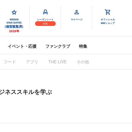
NISSAN
シーズンシート
マイページ
オフィシャル
STAR SUITES
webショップ
2026
(個室観覧席)
2026年
イベント・応援
ファンクラブ
特集
フード
アプリ
THE LIVE
その他
ジネススキルを学ぶ