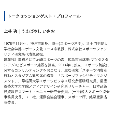
トークセッションゲスト・プロフィール
上林 功｜うえばやし いさお
1978年11月生、神戸市出身。博士(スポーツ科学)。追手門学院大
学社会学部スポーツ文化コース准教授。株式会社スポーツファシ
リティ研究所代表取締役。
建築設計事務所にて尼崎スポーツの森、広島市民球場(マツダスタ
ジアム)などスポーツ施設を担当。2014年に独立、スポーツ施設に
関するコンサルティングをおこなう。主な研究「スポーツ消費者
行動とスタジアム観客席の構造」「スポーツファシリティマネジ
メント」。早稲田大学スポーツビジネス研究所招聘研究員、慶應
義塾大学大学院メディアデザイン研究所リサーチャー、日本政策
投資銀行スマート・べニュー研究会委員。(一社)超人スポーツ協会
事務局次長、（一社）運動会協会理事。スポーツ庁、経済産業省
各委員。