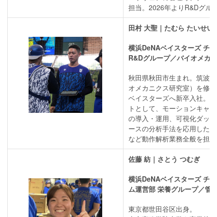
担当。2026年よりR&Dグ
田村 大聖｜たむら たいせい
横浜DeNAベイスターズ チ
R&Dグループ／バイオメカ
秋田県秋田市生まれ。筑波大
オメカニクス研究室）を修了後
ベイスターズへ新卒入社。バ
トとして、モーションキャプ
の導入・運用、可視化ダッシ
ースの分析手法を応用した指
など動作解析業務全般を担当
佐藤 紡｜さとう つむぎ
横浜DeNAベイスターズ チ
ム運営部 栄養グループ／管
東京都世田谷区出身。