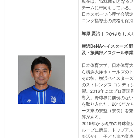
現在は、12球団初となるメ
チームに帯同をしている。
日本スポーツ心理学会認定の
ニング指導士の資格を保持。
塚原 賢治｜つかはら けんじ
横浜DeNAベイスターズ 野
及・振興部／スクール事業グ
日本体育大学、日本体育大学大
ら横浜大洋ホエールズのトレ
その後、横浜ベイスターズ、
のストレングス コンディシ
躍。2016年にはプロ野球界
導入。野球界に前例のない新
を取り入れた。2013年から2
ーズ寮の寮監（寮長）を兼務
評がある。
2019年から現在の野球普及
ループに所属。トップアスリ
を活かし、子ども達の育成、