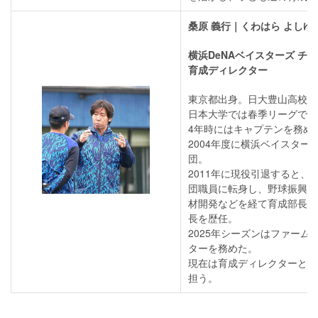
桑原 義行｜くわはら よしゆ
横浜DeNAベイスターズ チ
育成ディレクター
東京都出身。日大豊山高校時
日本大学では春季リーグで首
4年時にはキャプテンを務め
2004年度に横浜ベイスター
団。
2011年に現役引退すると、
団職員に転身し、野球振興、
材開発などを経て育成部長、
長を歴任。
2025年シーズンはファーム
ターを務めた。
現在は育成ディレクターとし
担う。