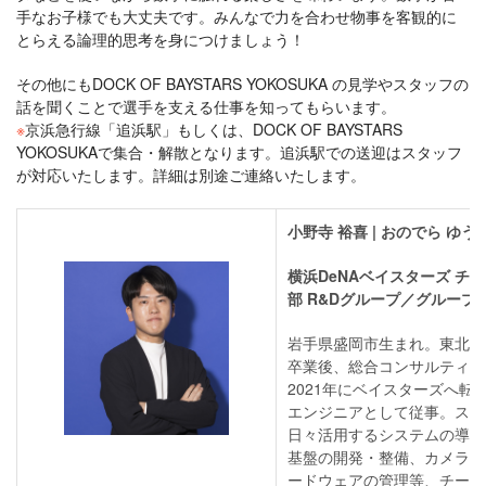
手なお子様でも大丈夫です。みんなで力を合わせ物事を客観的に
とらえる論理的思考を身につけましょう！
その他にもDOCK OF BAYSTARS YOKOSUKA の見学やスタッフの
話を聞くことで選手を支える仕事を知ってもらいます。
※
京浜急行線「追浜駅」もしくは、DOCK OF BAYSTARS
YOKOSUKAで集合・解散となります。追浜駅での送迎はスタッフ
が対応いたします。詳細は別途ご連絡いたします。
小野寺 裕喜 | おのでら ゆう
横浜DeNAベイスターズ チ
部 R&Dグループ／グループ
岩手県盛岡市生まれ。東北大
卒業後、総合コンサルティン
2021年にベイスターズへ転
エンジニアとして従事。スタ
日々活用するシステムの導入
基盤の開発・整備、カメラや
ードウェアの管理等、チーム