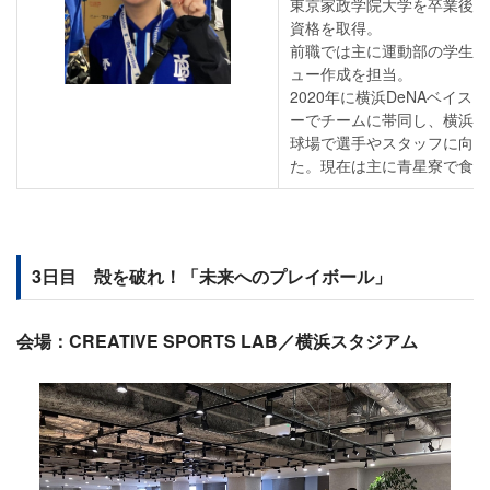
東京家政学院大学を卒業後、
資格を取得。
前職では主に運動部の学生や
ュー作成を担当。
2020年に横浜DeNAベイ
ーでチームに帯同し、横浜ス
球場で選手やスタッフに向け
た。現在は主に青星寮で食事
3日目 殻を破れ！「未来へのプレイボール」
会場：CREATIVE SPORTS LAB／横浜スタジアム