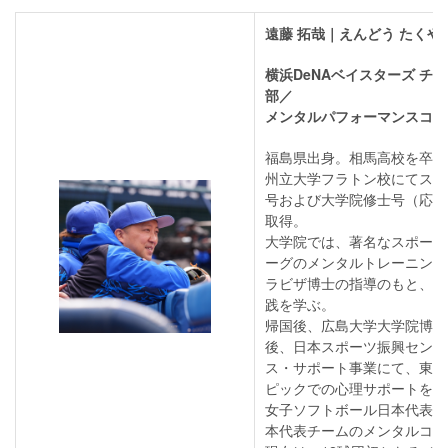
遠藤 拓哉｜えんどう たくや
横浜DeNAベイスターズ チ
部／
メンタルパフォーマンスコー
福島県出身。相馬高校を卒業
州立大学フラトン校にてスポ
号および大学院修士号（応用
取得。
大学院では、著名なスポーツ
ーグのメンタルトレーニング
ラビザ博士の指導のもと、ス
践を学ぶ。
帰国後、広島大学大学院博士
後、日本スポーツ振興センタ
ス・サポート事業にて、東京
ピックでの心理サポートを担
女子ソフトボール日本代表チ
本代表チームのメンタルコー