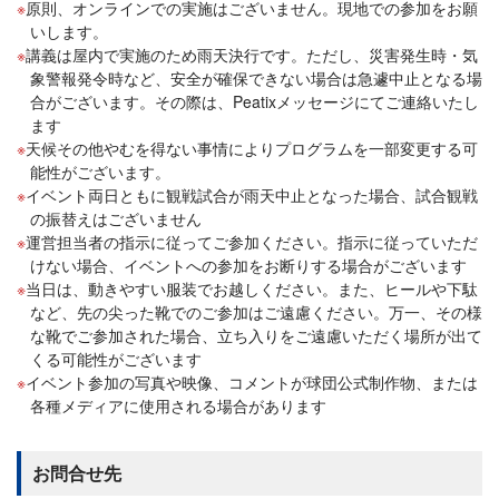
原則、オンラインでの実施はございません。現地での参加をお願
いします。
講義は屋内で実施のため雨天決行です。ただし、災害発生時・気
象警報発令時など、安全が確保できない場合は急遽中止となる場
合がございます。その際は、Peatixメッセージにてご連絡いたし
ます
天候その他やむを得ない事情によりプログラムを一部変更する可
能性がございます。
イベント両日ともに観戦試合が雨天中止となった場合、試合観戦
の振替えはございません
運営担当者の指示に従ってご参加ください。指示に従っていただ
けない場合、イベントへの参加をお断りする場合がございます
当日は、動きやすい服装でお越しください。また、ヒールや下駄
など、先の尖った靴でのご参加はご遠慮ください。万一、その様
な靴でご参加された場合、立ち入りをご遠慮いただく場所が出て
くる可能性がございます
イベント参加の写真や映像、コメントが球団公式制作物、または
各種メディアに使用される場合があります
お問合せ先