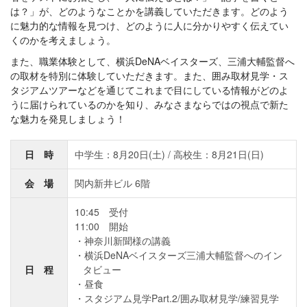
は？」が、どのようなことかを講義していただきます。どのよう
に魅力的な情報を見つけ、どのように人に分かりやすく伝えてい
くのかを考えましょう。
また、職業体験として、横浜DeNAベイスターズ、三浦大輔監督へ
の取材を特別に体験していただきます。また、囲み取材見学・ス
タジアムツアーなどを通じてこれまで目にしている情報がどのよ
うに届けられているのかを知り、みなさまならではの視点で新た
な魅力を発見しましょう！
日 時
中学生：8月20日(土) / 高校生：8月21日(日)
会 場
関内新井ビル 6階
10:45 受付
11:00 開始
神奈川新聞様の講義
横浜DeNAベイスターズ三浦大輔監督へのイン
日 程
タビュー
昼食
スタジアム見学Part.2/囲み取材見学/練習見学