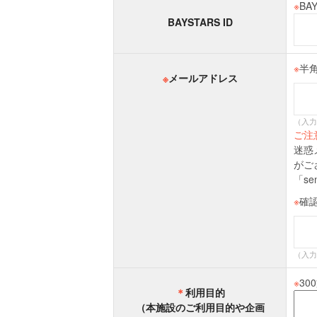
※
BA
BAYSTARS ID
※
半
※
メールアドレス
（入力例
ご注
迷惑
がご
「se
※
確
（入力例
※
3
＊
利用目的
（本施設のご利用目的や企画