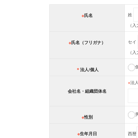
姓
※
氏名
（入
セイ
※
氏名（フリガナ）
（入
＊
法人/個人
※
法
会社名・組織団体名
※
性別
※
生年月日
西暦