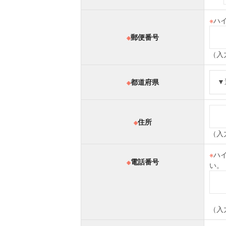
※
ハ
※
郵便番号
（入力
※
都道府県
※
住所
（入
※
ハ
※
電話番号
い。
（入力