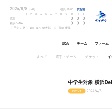
2026/8/8
横浜
18:00
試合前
[SAT]
1
2
3
4
5
6
7
8
9
R
H
E
0
0
0
広島
0
0
0
横浜DeNA
【 予告先発 】 De: 篠木 健太郎 広: 斉藤 優汰
試合
チーム
ファーム
すべて
選手・チーム
チケット
イ
中学生対象 横浜D
EVENT
2024/4/5