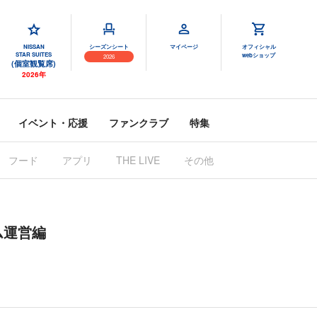
NISSAN
シーズンシート
マイページ
オフィシャル
STAR SUITES
webショップ
2026
(個室観覧席)
2026年
イベント・応援
ファンクラブ
特集
フード
アプリ
THE LIVE
その他
ム運営編