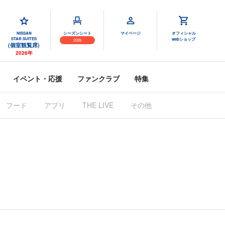
NISSAN
シーズンシート
マイページ
オフィシャル
STAR SUITES
webショップ
2026
(個室観覧席)
2026年
イベント・応援
ファンクラブ
特集
フード
アプリ
THE LIVE
その他