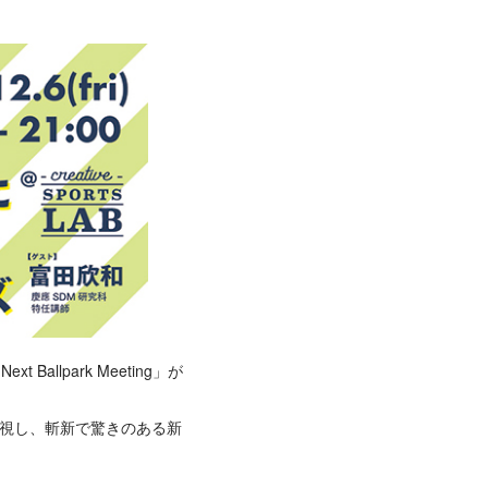
lpark Meeting」が
は度外視し、斬新で驚きのある新