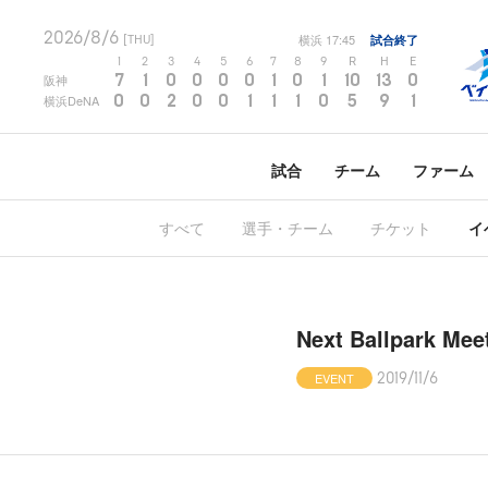
2026/8/6
横浜
17:45
試合終了
[THU]
1
2
3
4
5
6
7
8
9
R
H
E
7
1
0
0
0
0
1
0
1
10
13
0
阪神
0
0
2
0
0
1
1
1
0
5
9
1
横浜DeNA
試合
チーム
ファーム
すべて
選手・チーム
チケット
イ
Next Ballpar
EVENT
2019/11/6