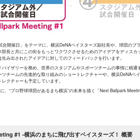
試合開催日」をテーマに、横浜DeNAベイスターズ副社長や、球団のブ
本部長と共にこの街をもっとワクワクさせるためのアイデアをディスカ
は生み出されたアイデアに対してのフィードバックを行います。
ドバイザリーを務め、世界のスタジアムやスポーツチームの事情に精通す
ーツチームの先進的な取り組みのショートレクチャーや、横浜DeNAベ
トレクチャーも予定しています。
、“プロ野球球団があるまち横浜”の未来を描く「Next Ballpark Mee
rk Meeting #1 -横浜のまちに飛び出すベイスターズ！ 概要