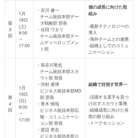
個の成長に向けた取
吉川 健一
1月
組み
チーム統括本部デー
18日
第
タ戦略部 部長
-最新テクノロジーの
(土)
3
住田 ワタリ
導入
9:00
回
チーム統括本部チー
～
-海外チームとの連携
ムディベロップメン
17:00
-組織としてのコミュ
ト部
ニケーション
長谷川竜也
チーム統括本部スカ
ウト部 部長
河村 康博
組織で目指す世界一
1月
ビジネス統括本部MD
19日
-活躍する選手を見つ
第
部 部長
(日)
け出すスカウト業務
4
青木 慎哉
9:00
回
-組織成長に向けた各
ビジネス統括本部広
～
部の取り組み
報・コミュニケーシ
17:00
-トークセッション
ョン部 部長
渡辺 誉志
ビジネス統括本部ス