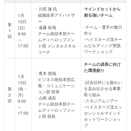
川尻 隆 氏
マインドセットから
組織改革アドバイザ
創る強いチーム
1月
ー
12日
第
-チーム・選手の魅力
遠藤 拓哉
(日)
1
作り
チーム統括本部チー
9:00
回
-ベイスターズ流チー
～
ムディベロップメン
ムビルディング実践
17:00
ト部 メンタルスキル
ワークショップ
コーチ
チームの成長に向け
た環境創り
青木 慎哉
1月
ビジネス統括本部広
-試合以外にも賑わい
13日
報・コミュニケーシ
を染み出させる事業
第
(祝・
ョン部 部長
取り組み
2
月)
山根 成友
回
-スタジアムツアー
9:00
チーム統括本部チー
～
-ベイスターズ流エッ
ムディベロップメン
17:00
センシャルマインド
ト部 部長
セットワークショッ
プ