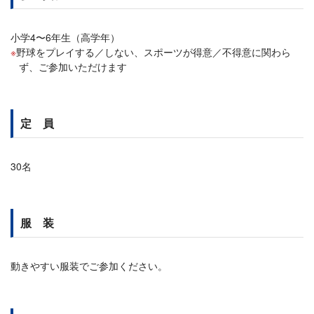
小学4〜6年生（高学年）
野球をプレイする／しない、スポーツが得意／不得意に関わら
ず、ご参加いただけます
定 員
30名
服 装
動きやすい服装でご参加ください。