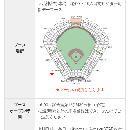
明治神宮野球場 場外9・10入口前ビジター応
援デーブース
ブース
場所
★マークの場所となります
ブース
16:00～試合開始1時間30分後（予定）
オープン時
上記時間以外の来場登録はできませんのでご
間
注意ください
来場登録（各日、通常の1.5倍の120STARを付