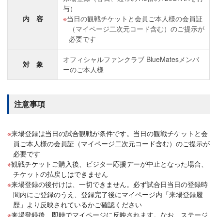
与）
内 容
当日の観戦チケットと会員ご本人様の会員証
（マイページ二次元コード含む）のご提示が
必要です
オフィシャルファンクラブ BlueMatesメンバ
対 象
ーのご本人様
注意事項
来場登録は当日の試合観戦が条件です。当日の観戦チケットと会
員ご本人様の会員証（マイページ二次元コード含む）のご提示が
必要です
観戦チケットご購入後、ビジター応援デーが中止となった場合、
チケットの払戻しはできません
来場登録の後付けは、一切できません。必ず試合日当日の登録時
間内にご登録のうえ、登録完了後にマイページ内「来場登録履
歴」より反映されているかご確認ください
来場登録後、即時でマイページに反映されます。なお、ステージ