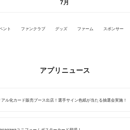
7月
ベント
ファンクラブ
グッズ
ファーム
スポンサー
アプリニュース
RS」リアル化カード販売ブース出店！選手サイン色紙が当たる抽選会実施！
S」Kanagawaユニフォームポスターカード登場！