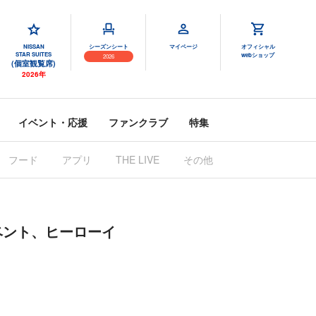
NISSAN
シーズンシート
マイページ
オフィシャル
STAR SUITES
webショップ
2026
(個室観覧席)
2026年
イベント・応援
ファンクラブ
特集
フード
アプリ
THE LIVE
その他
グ間イベント、ヒーローイ
』