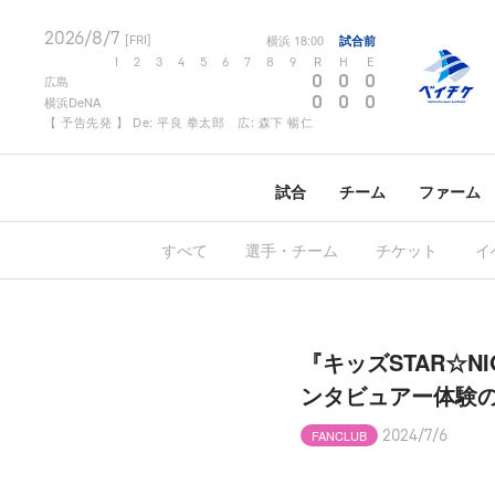
2026/8/7
横浜
18:00
試合前
[FRI]
1
2
3
4
5
6
7
8
9
R
H
E
0
0
0
広島
0
0
0
横浜DeNA
【 予告先発 】 De: 平良 拳太郎 広: 森下 暢仁
試合
チーム
ファーム
すべて
選手・チーム
チケット
イ
『キッズSTAR☆NIG
ンタビュアー体験の
FANCLUB
2024/7/6