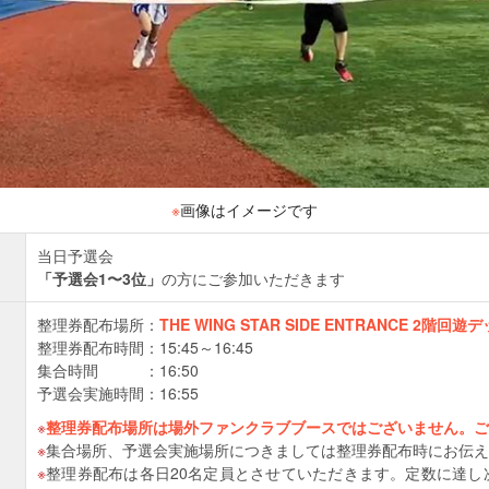
※
画像はイメージです
当日予選会
「予選会1〜3位」
の方にご参加いただきます
整理券配布場所：
THE WING STAR SIDE ENTRANCE 2階回遊
整理券配布時間：15:45～16:45
集合時間 ：16:50
予選会実施時間：16:55
整理券配布場所は場外ファンクラブブースではございません。ご
集合場所、予選会実施場所につきましては整理券配布時にお伝え
整理券配布は各日20名定員とさせていただきます。定数に達し