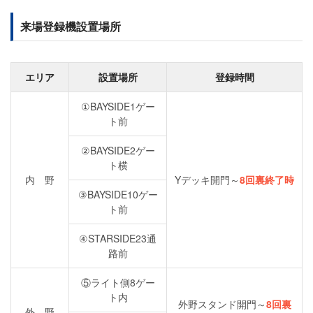
来場登録機設置場所
エリア
設置場所
登録時間
①BAYSIDE1ゲー
ト前
②BAYSIDE2ゲー
ト横
内 野
Yデッキ開門～
8回裏終了時
③BAYSIDE10ゲー
ト前
④STARSIDE23通
路前
⑤ライト側8ゲー
ト内
外野スタンド開門～
8回裏
外 野