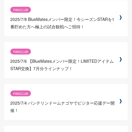
FANCLUB
2025/7/8
BlueMatesメンバー限定！今シーズンSTARを1
番貯めた方へ極上の試合観戦へご招待！
FANCLUB
2025/7/6
【BlueMatesメンバー限定！LIMITEDアイテム
STAR交換】7月分ラインナップ！
FANCLUB
2025/7/4
バンテリンドームナゴヤでビジター応援デー開
催！