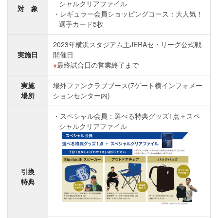
シャルクリアファイル
対 象
レギュラー会員ショッピングコース：大人気！
選手カード5枚
2023年横浜スタジアム主JERAセ・リーグ公式戦
実施日
開催日
最終試合日の営業終了まで
実施
場外ファンクラブブース(7ゲート横インフォメー
場所
ションセンター内)
スペシャル会員：選べる特典グッズ1点＋スペ
シャルクリアファイル
引換
特典