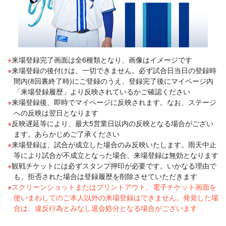
来場登録完了画面は全6種類となり、画像はイメージです
来場登録の後付けは、一切できません。必ず試合日当日の登録時
間内(8回裏終了時)にご登録のうえ、登録完了後にマイページ内
「来場登録履歴」より反映されているかご確認ください
来場登録後、即時でマイページに反映されます。なお、ステージ
への反映は翌日となります
反映遅延等により、最大5営業日以内の反映となる場合がござい
ます。あらかじめご了承ください
来場登録は、試合が成立した場合のみ反映いたします。雨天中止
等により試合が不成立となった場合、来場登録は無効となります
観戦チケットには必ずスタンプ押印が必要です。いかなる理由で
も、拒否された場合は登録履歴を削除させていただきます
スクリーンショットまたはプリントアウト、電子チケット画面を
使いまわしてのご本人以外の来場登録はできません。発覚した場
合は、違反行為とみなし退会処分となる場合がございます