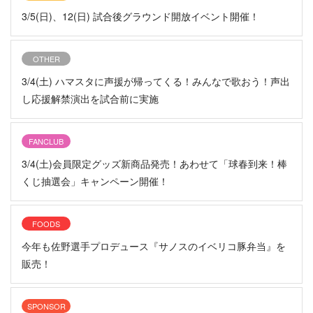
3/5(日)、12(日) 試合後グラウンド開放イベント開催！
OTHER
3/4(土) ハマスタに声援が帰ってくる！みんなで歌おう！声出
し応援解禁演出を試合前に実施
FANCLUB
3/4(土)会員限定グッズ新商品発売！あわせて「球春到来！棒
くじ抽選会」キャンペーン開催！
FOODS
今年も佐野選手プロデュース『サノスのイベリコ豚弁当』を
販売！
SPONSOR