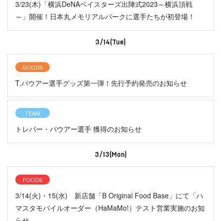
3/23(木)「横浜DeNAベイスターズ出陣式2023～横浜頂戦
～」開催！日本丸メモリアルパークに選手たちが初登場！
3/14(Tue)
GOODS
T.バウアー選手グッズ第一弾！先行予約発売のお知らせ
TEAM
トレバー・バウアー選手 獲得のお知らせ
3/13(Mon)
FOODS
3/14(火)・15(水) 新店舗「B Original Food Base」にて「ハ
マスタモバイルオーダー（HaMaMo!）テスト営業実施のお知
らせ