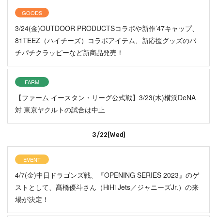
GOODS
3/24(金)OUTDOOR PRODUCTSコラボや新作’47キャップ、
81TEEZ（ハイチーズ）コラボアイテム、新応援グッズのパ
チパチクラッピーなど新商品発売！
FARM
【ファーム イースタン・リーグ公式戦】3/23(木)横浜DeNA
対 東京ヤクルトの試合は中止
3/22(Wed)
EVENT
4/7(金)中日ドラゴンズ戦、『OPENING SERIES 2023』のゲ
ストとして、髙橋優斗さん（HiHi Jets／ジャニーズJr.）の来
場が決定！