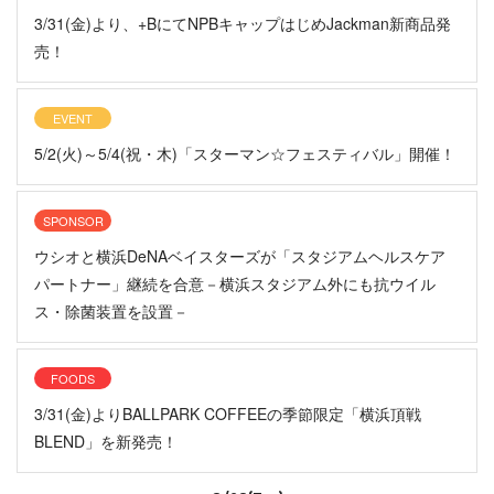
3/31(金)より、+BにてNPBキャップはじめJackman新商品発
売！
EVENT
5/2(火)～5/4(祝・木)「スターマン☆フェスティバル」開催！
SPONSOR
ウシオと横浜DeNAベイスターズが「スタジアムヘルスケア
パートナー」継続を合意－横浜スタジアム外にも抗ウイル
ス・除菌装置を設置－
FOODS
3/31(金)よりBALLPARK COFFEEの季節限定「横浜頂戦
BLEND」を新発売！