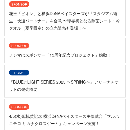
SPONSOR
花王「ビオレ」と横浜DeNAベイスターズが『スタジアム衛
生・快適パートナー』を合意 〜球界初となる除菌シート・冷
タオル（夏季限定）の立売販売も登場！〜
SPONSOR
ノジマはスポンサー「15周年記念プロジェクト」始動！
TICKET
『BLUE☆LIGHT SERIES 2023 〜SPRING〜』アリーナチケ
ットの発売概要
SPONSOR
4/5(水)冠協賛記念 横浜DeNAベイスターズ主催試合「マルハ
ニチロ サカナクロスゲーム」キャンペーン実施！