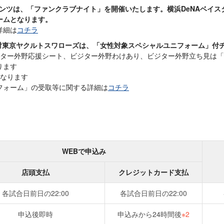
イアンツは、「ファンクラブナイト」を開催いたします。横浜DeNAベイ
ームとなります。
詳細は
コチラ
日(日)対東京ヤクルトスワローズは、「女性対象スペシャルユニフォーム」
ター外野応援シート、ビジター外野わけあり、ビジター外野立ち見は「
ります
なります
フォーム」の受取等に関する詳細は
コチラ
WEBで申込み
店頭支払
クレジットカード支払
各試合日前日の22:00
各試合日前日の22:00
申込後即時
申込みから24時間後
※2