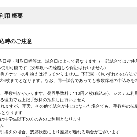
利用 概要
込時のご注意
込日程・引取日程等は、試合日によって異なります（一部試合ではご使
のみ使用可能です（次年度への繰越しや保証は行いません）
典チケットの引換えは行っておりません。下記Ⓐ・Ⓑいずれかの方法で
最大6枚までとなります。なお、同一試合であっても複数席種の申込みを
手数料がかかります。発券手数料：110円／枚(税込み)、システム利用料
る理由でも上記手数料の払戻しは行いません
されますが、雨天、その他で試合が中止になった場合でも、手数料の払
しとなります
は中学生以下の方のみのご利用となります
ん
引換えの場合、残席状況により座席が離れる場合がございます