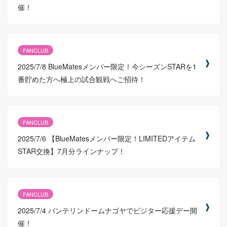
催！
FANCLUB
2025/7/8
BlueMatesメンバー限定！今シーズンSTARを1
番貯めた方へ極上の試合観戦へご招待！
FANCLUB
2025/7/6
【BlueMatesメンバー限定！LIMITEDアイテム
STAR交換】7月分ラインナップ！
FANCLUB
2025/7/4
バンテリンドームナゴヤでビジター応援デー開
催！