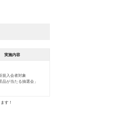
実施内容
新規入会者対象
景品が当たる抽選会」
します！