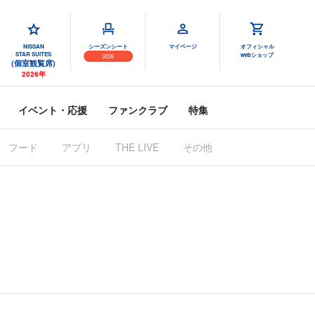
NISSAN
シーズンシート
マイページ
オフィシャル
STAR SUITES
webショップ
2026
(個室観覧席)
2026年
イベント・応援
ファンクラブ
特集
フード
アプリ
THE LIVE
その他