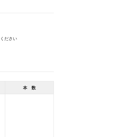
ください
本 数