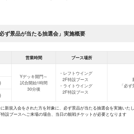
必ず景品が当たる抽選会」実施概要
営業時間
ブース場所
レフトウイング
Yデッキ開門～
2F特設ブース
)
試合開始1時間
ライトウイング
「必ず
30分後
2F特設ブース
)
木)以降に新規入会をされた方を対象に、必ず景品が当たる抽選会を実施いた
F特設ブースへご来場の場合、当日の観戦チケットが必要となります