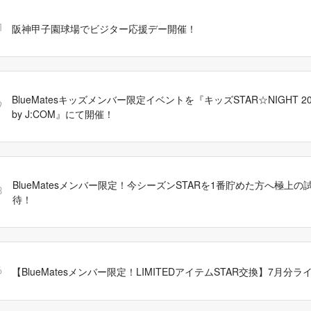
阪神甲子園球場でビジター応援デー開催！
1
BlueMatesキッズメンバー限定イベントを『キッズSTAR☆NIGHT 2025 
9
by J:COM』にて開催！
BlueMatesメンバー限定！今シーズンSTARを1番貯めた方へ極上
8
待！
【BlueMatesメンバー限定！LIMITEDアイテムSTAR交換】7月分
6