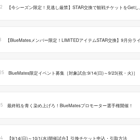
【今シーズン限定！見逃し厳禁】STAR交換で観戦チケットをGet
12
【BlueMatesメンバー限定！LIMITEDアイテムSTAR交換】9月分
3
BlueMates限定イベント募集［対象試合:9/14(日)～9/23(祝・火)］
25
最終戦を青く染め上げろ！BlueMatesプロモーター選手権開催！
15
【9/14(日)～10/1(水)開催試合】引換チケット申込・引取方法
14