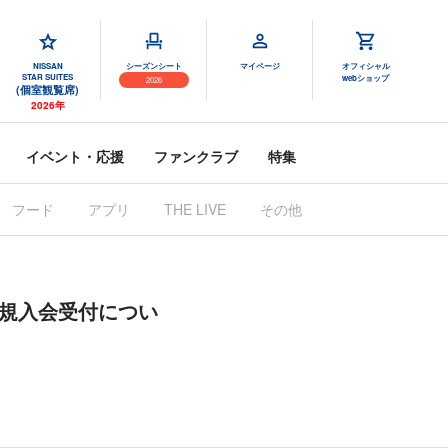
NISSAN
シーズンシート
マイページ
オフィシャル
STAR SUITES
webショップ
2026
(個室観覧席)
2026年
イベント・応援
ファンクラブ
特集
フード
アプリ
THE LIVE
その他
新規入会受付につい