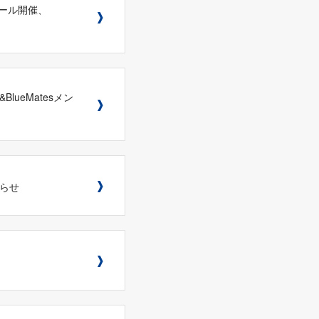
ーセール開催、
lueMatesメン
知らせ