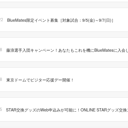
BlueMates限定イベント募集［対象試合：9/5(金)～9/7(日)］
22
藤浪選手入団キャンペーン！あなたもこれを機にBlueMatesに入会
18
東京ドームでビジター応援デー開催！
18
STAR交換グッズのWeb申込みが可能に！ONLINE STARグッズ交
5