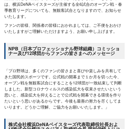
は、横浜DeNAベイスターズが主催する全6試合のオープン戦・春
季教育リーグについても、無観客試合となりますので、お知らせ
いたします。
ファンの皆様、関係者の皆様におかれましては、ご不便をおかけ
いたしますがご理解いただけますよう、お願い申し上げます。
NPB（日本プロフェッショナル野球組織）コミッショ
ナー及び12球団からファンの皆さまへのメッセージ
「プロ野球は、多くのファンの皆さまと喜びや楽しみを共有して
きた国民的スポーツです。公式戦の開幕まで１か月を切った今、
オープン戦を無観客試合にすることを12球団が一致結束して判断
しました。新型コロナウィルスの感染拡大を収束させたいという
思いと、感染拡大を抑えることで公式戦を開幕できる環境を作り
たいという思いがあるからです。今後も最善の努力を尽くしてま
いります。どうかご理解、ご協力をお願いいたします。」
株式会社横浜DeNAベイスターズ代表取締役社長およ
び株式会社横浜スタジアム取締役会長 岡村信悟よりコ