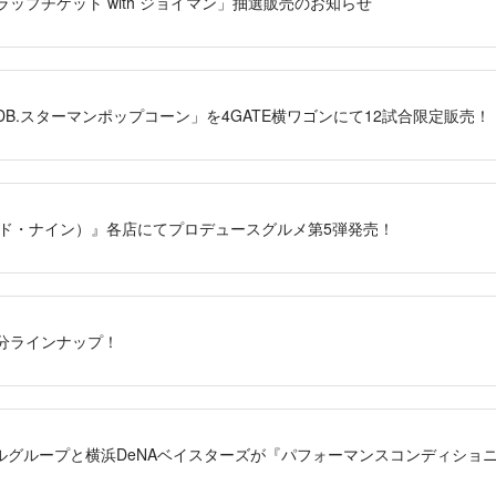
ラップチケット with ジョイマン」抽選販売のお知らせ
「DB.スターマンポップコーン」を4GATE横ワゴンにて12試合限定販売！
（アンド・ナイン）』各店にてプロデュースグルメ第5弾発売！
月分ラインナップ！
ルグループと横浜DeNAベイスターズが『パフォーマンスコンディショ