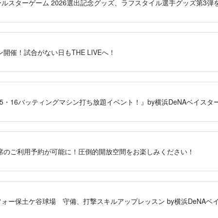
ビオールスターゲーム 2026選出記念グッズ、ラフスタイル選手グッズ第3弾
開催！試合がない日もTHE LIVEへ！
15・16バッティングマシン打ち放題イベント！』by横浜DeNAベイス
席のご利用予約が可能に！圧倒的開放空間をお楽しみください！
ィーフォー保土ケ谷球場 守備、打撃スキルアップレッスン by横浜DeNA