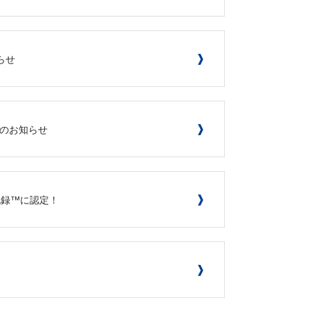
らせ
間変更のお知らせ
記録™に認定！