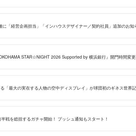
種に「経営企画担当」「インハウスデザイナー／契約社員」追加のお知
『YOKOHAMA STAR☆NIGHT 2026 Supported by 横浜銀行』開門時
機による「最大の実在する人物の空中ディスプレイ」が球団初のギネス世界
RS】前半戦を総括するガチャ開始！ プッシュ通知もスタート！