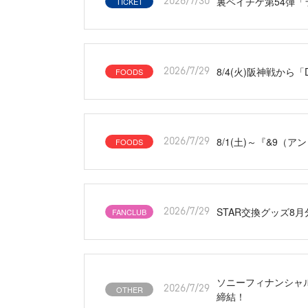
裏ベイチケ第54弾「
TICKET
2026/7/30
8/4(火)阪神戦から
FOODS
2026/7/29
8/1(土)～『&9
FOODS
2026/7/29
STAR交換グッズ8
FANCLUB
2026/7/29
ソニーフィナンシャ
OTHER
2026/7/29
締結！