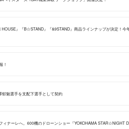
BEER HOUSE』『B☆STAND』『&9STAND』商品ラインナップが決定！今
報！
澤郁魅選手を支配下選手として契約
がフィナーレへ。600機のドローンショー『YOKOHAMA STAR☆NIGHT DR