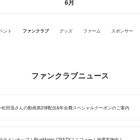
6月
ベント
ファンクラブ
グッズ
ファーム
スポンサー
ファンクラブニュース
ャプテン松田迅さんの動画第2弾配信&年会費スペシャルクーポンのご案内
分ラインナップ！BlueMates CRAZYユニフォーム抽選実施中！