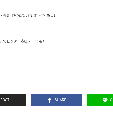
ント募集［対象試合7/2(木)～7/19(日)］
アムでビジター応援デー開催！
POST
SHARE
S