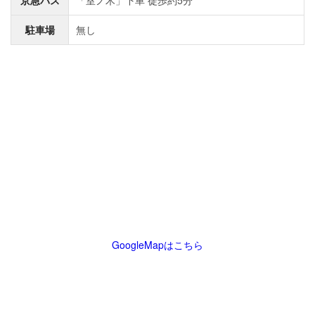
京急バス
「室ノ木」下車 徒歩約5分
駐車場
無し
GoogleMapはこちら