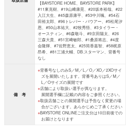
取扱店舗
【BAYSTORE HOME、BAYSTORE PARK】
#11東克樹、#19山﨑康晃、#20坂本裕哉、#22
入江大生、#45森原康平、#53中川颯、#54石
田裕太郎、#96トレバー・バウアー、#5松尾汐
恩、#50山本祐大、#2牧秀悟、#3タイラー・
オースティン、#6森敬斗、#9京田陽太、#26
三森大貴、#51宮﨑敏郎、#1桑原将志、#4度
会隆輝、#7佐野恵太、#25筒香嘉智、#58梶原
昂希、#81三浦大輔、DB.スターマン、背番号
なし
背番号なしのみS／M／L／O／XO／2XOサイ
ズを展開いたします。背番号ありはS／M／
L／Oサイズの展開です
店舗により取扱い選手が異なります。
備 考
展開選手欄に記載の内容をご参照ください。
取扱店舗ごとの展開選手は予告なく変更の場
合がございます。あらかじめご了承ください
BAYSTORE ONLINEご注文分は10日前後での
お届けとなります