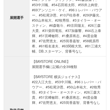
#53中川颯、#54石田裕太郎、#55井上絢登、
#69アンソニー・ケイ、#96トレバー・バウア
ー、#5松尾汐恩、#10戸柱恭孝、#29伊藤光、
展開選手
#50山本祐大、#2牧秀悟、#3タイラー・オー
スティン、#6森敬斗、#9京田陽太、#26三森
大貴、#31柴田竜拓、#37加藤響、#44石上泰
輝、#51宮﨑敏郎、#1桑原将志、#4度会隆
輝、#7佐野恵太、#25筒香嘉智、#58梶原昂
希、#61蝦名達夫、#63関根大気、#81三浦大
輔、DB.スターマン、背番号なし
【BAYSTORE ONLINE】
展開選手欄に記載の全39種類
【BAYSTORE 横浜ジョイナス】
#22入江大生、#53中川颯、#96トレバー・バ
ウアー、#5松尾汐恩、#50山本祐大、#2牧秀
悟、#3タイラー・オースティン、#26三森大
貴、#51宮﨑敏郎、#1桑原将志、#4度会隆
輝、#7佐野恵太、#25筒香嘉智、背番号なし