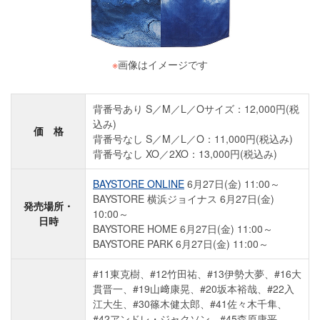
※
画像はイメージです
背番号あり S／M／L／Oサイズ：12,000円(税
込み)
価 格
背番号なし S／M／L／O：11,000円(税込み)
背番号なし XO／2XO：13,000円(税込み)
BAYSTORE ONLINE
6月27日(金) 11:00～
BAYSTORE 横浜ジョイナス 6月27日(金)
発売場所・
10:00～
日時
BAYSTORE HOME 6月27日(金) 11:00～
BAYSTORE PARK 6月27日(金) 11:00～
#11東克樹、#12竹田祐、#13伊勢大夢、#16大
貫晋一、#19山﨑康晃、#20坂本裕哉、#22入
江大生、#30篠木健太郎、#41佐々木千隼、
#42アンドレ・ジャクソン、#45森原康平、