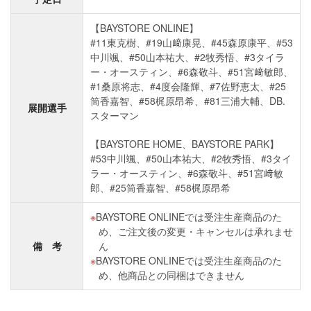
【BAYSTORE ONLINE】
#11東克樹、#19山﨑康晃、#45森原康平、#53
中川颯、#50山本祐大、#2牧秀悟、#3タイラ
ー・オースティン、#6森敬斗、#51宮﨑敏郎、
#1桑原将志、#4度会隆輝、#7佐野恵太、#25
筒香嘉智、#58梶原昂希、#81三浦大輔、DB.
展開選手
スターマン
【BAYSTORE HOME、BAYSTORE PARK】
#53中川颯、#50山本祐大、#2牧秀悟、#3タイ
ラー・オースティン、#6森敬斗、#51宮﨑敏
郎、#25筒香嘉智、#58梶原昂希
BAYSTORE ONLINEでは受注生産商品のた
め、ご注文後の変更・キャンセルは承れませ
備 考
ん
BAYSTORE ONLINEでは受注生産商品のた
め、他商品との同梱はできません