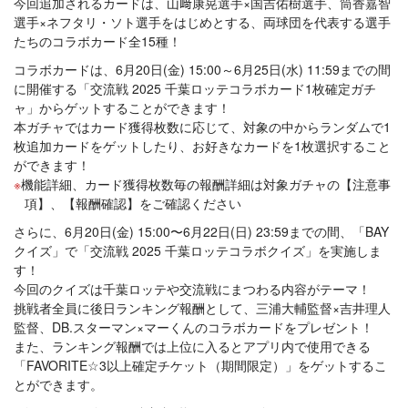
今回追加されるカードは、山﨑康晃選手×国吉佑樹選手、筒香嘉智
選手×ネフタリ・ソト選手をはじめとする、両球団を代表する選手
たちのコラボカード全15種！
コラボカードは、6月20日(金) 15:00～6月25日(水) 11:59までの間
に開催する「交流戦 2025 千葉ロッテコラボカード1枚確定ガチ
ャ」からゲットすることができます！
本ガチャではカード獲得枚数に応じて、対象の中からランダムで1
枚追加カードをゲットしたり、お好きなカードを1枚選択すること
ができます！
機能詳細、カード獲得枚数毎の報酬詳細は対象ガチャの【注意事
項】、【報酬確認】をご確認ください
さらに、6月20日(金) 15:00〜6月22日(日) 23:59までの間、「BAY
クイズ」で「交流戦 2025 千葉ロッテコラボクイズ」を実施しま
す！
今回のクイズは千葉ロッテや交流戦にまつわる内容がテーマ！
挑戦者全員に後日ランキング報酬として、三浦大輔監督×吉井理人
監督、DB.スターマン×マーくんのコラボカードをプレゼント！
また、ランキング報酬では上位に入るとアプリ内で使用できる
「FAVORITE☆3以上確定チケット（期間限定）」をゲットするこ
とができます。