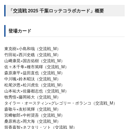
「交流戦 2025 千葉ロッテコラボカード」概要
登場カード
東克樹×小島和哉（交流戦_M）
竹田祐×西川史礁（交流戦_M）
山﨑康晃×国吉佑樹（交流戦_M）
佐々木千隼×種市篤暉（交流戦_M）
森原康平×益田直也（交流戦_M）
中川颯×鈴木昭汰（交流戦_M）
松尾汐恩×松川虎生（交流戦_M）
山本祐大×佐藤都志也（交流戦_M）
牧秀悟×藤岡裕大（交流戦_M）
タイラー・オースティン×グレゴリー・ポランコ（交流戦_M）
森敬斗×友杉篤輝（交流戦_M）
宮﨑敏郎×中村奨吾（交流戦_M）
桑原将志×岡大海（交流戦_M）
筒香嘉智×ネフタリ・ソト（交流戦_M）