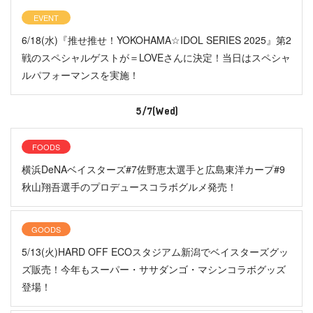
EVENT
6/18(水)『推せ推せ！YOKOHAMA☆IDOL SERIES 2025』第2
戦のスペシャルゲストが＝LOVEさんに決定！当日はスペシャ
ルパフォーマンスを実施！
5/7(Wed)
FOODS
横浜DeNAベイスターズ#7佐野恵太選手と広島東洋カープ#9
秋山翔吾選手のプロデュースコラボグルメ発売！
GOODS
5/13(火)HARD OFF ECOスタジアム新潟でベイスターズグッ
ズ販売！今年もスーパー・ササダンゴ・マシンコラボグッズ
登場！