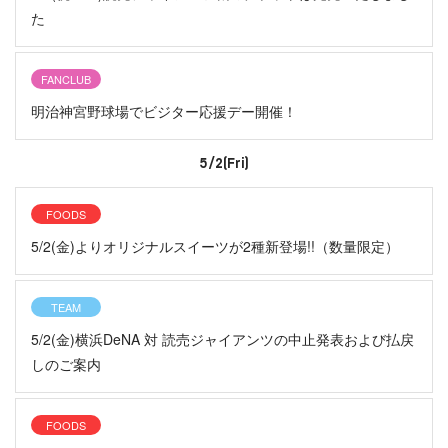
た
FANCLUB
明治神宮野球場でビジター応援デー開催！
5/2(Fri)
FOODS
5/2(金)よりオリジナルスイーツが2種新登場!!（数量限定）
TEAM
5/2(金)横浜DeNA 対 読売ジャイアンツの中止発表および払戻
しのご案内
FOODS