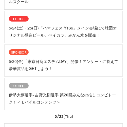
ルスクール
FOODS
5/24(土)・25(日)「ハマフェス Y166」メイン会場にて球団オ
リジナル醸造ビール、ベイカラ、みかん氷を販売！
SPONSOR
5/30(金)「東京日商エステムDAY」開催！アンケートに答えて
豪華賞品をGETしよう！
OTHER
伊勢大夢選手×吉野光樹選手 第20回みんなの推しコンビトー
ク！＜モバイルコンテンツ＞
5/22(Thu)