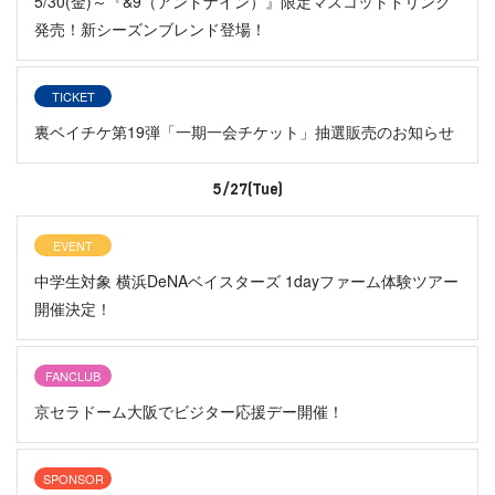
5/30(金)～『&9（アンドナイン）』限定マスコットドリンク
発売！新シーズンブレンド登場！
TICKET
裏ベイチケ第19弾「一期一会チケット」抽選販売のお知らせ
5/27(Tue)
EVENT
中学生対象 横浜DeNAベイスターズ 1dayファーム体験ツアー
開催決定！
FANCLUB
京セラドーム大阪でビジター応援デー開催！
SPONSOR