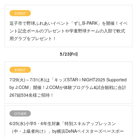
EVENT
逗子市で野球ふれあいイベント「ずしB-PARK」を開催！イベ
ント記念ボールのプレゼントや学童野球チームの入部で軟式
用グラブをプレゼント！
5/23(Fri)
EVENT
7/29(火)～7/31(木)は「キッズSTAR☆NIGHT2025 Supported
by J:COM」開催！J:COMが体験プログラム&試合観戦に合計
267組534名様ご招待！
OTHER
6/25(水)小学5・6年生対象「特別スキルアップレッスン
（中・上級者向け）」by横浜DeNAベイスターズベースボー