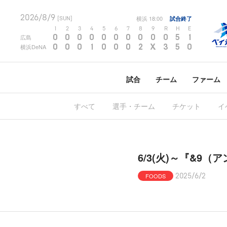
2026/8/9
横浜
18:00
試合終了
[SUN]
1
2
3
4
5
6
7
8
9
R
H
E
0
0
0
0
0
0
0
0
0
0
5
1
広島
0
0
0
1
0
0
0
2
X
3
5
0
横浜DeNA
試合
チーム
ファーム
すべて
選手・チーム
チケット
イ
6/3(火)～『&
FOODS
2025/6/2