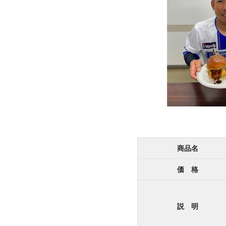
商品名
価 格
説 明