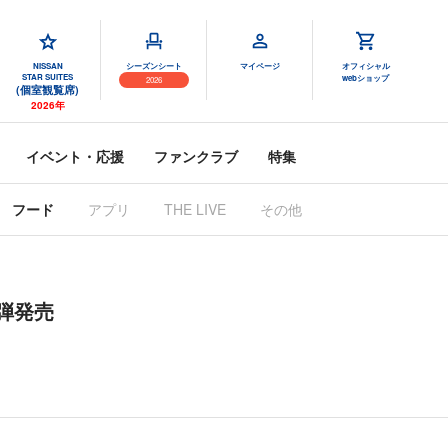
NISSAN
シーズンシート
マイページ
オフィシャル
STAR SUITES
webショップ
2026
(個室観覧席)
2026年
イベント・応援
ファンクラブ
特集
フード
アプリ
THE LIVE
その他
4弾発売