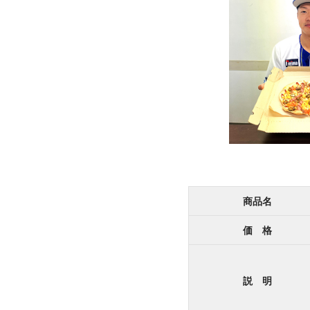
商品名
価 格
説 明