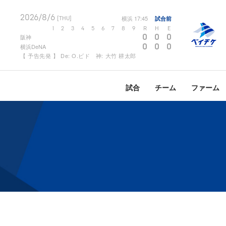
2026/8/6
横浜
17:45
試合前
[THU]
1
2
3
4
5
6
7
8
9
R
H
E
0
0
0
阪神
0
0
0
横浜DeNA
【 予告先発 】 De: O.ビド 神: 大竹 耕太郎
試合
チーム
ファーム