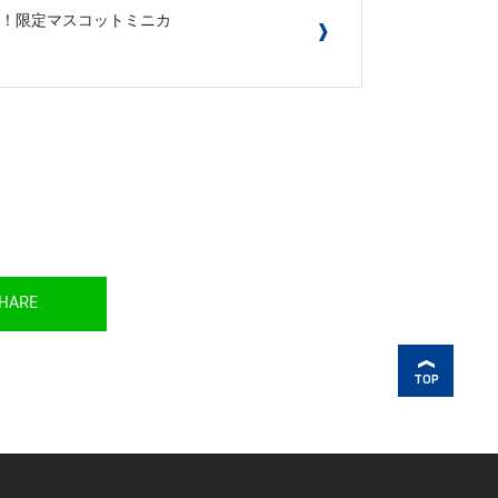
催！限定マスコットミニカ
HARE
TOP