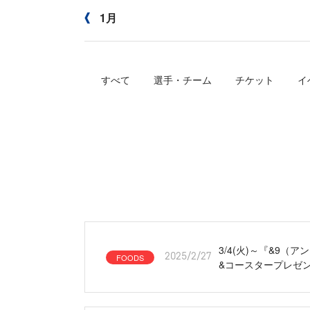
1月
すべて
選手・チーム
チケット
イ
3/4(火)～『&9
FOODS
2025/2/27
&コースタープレゼ