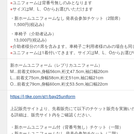
ユニフォームは背番号無しのみとなります
サイズはM、L、Oからお選びいただけます
新ホームユニフォームなし 発表会参加チケット（2階席）
1,500円(税込み)
車椅子（介助者込み）
13,000円(税込み)
介助者様分の1席を含みます。車椅子ご利用者様のみの場合も同
ユニフォームは1着付いてきます。サイズはM、L、Oからお選び
新ホームユニフォーム（レプリカユニフォーム）
M...前着丈69cm,身幅56cm,裄丈47.5cm,袖口幅20cm
L...前着丈75cm,身幅58cm,裄丈51cm,袖口幅21cm
O...前着丈79cm,身幅60cm,裄丈53.5cm,袖口幅22cm
https://l-tike.com/st1/bay25uniform
上記販売サイトより、先着販売にて以下のチケット販売を実施い
る詳細は、販売サイト内をご確認ください。
新ホームユニフォーム付（背番号無し）チケット（一階）
新ホームユニフォームなし 発表会参加チケット（二階）