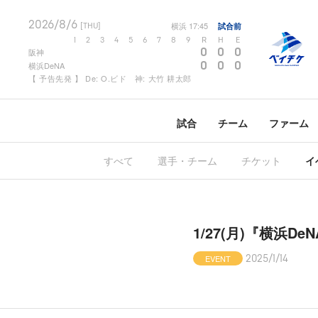
2026/8/6
横浜
17:45
試合前
[THU]
1
2
3
4
5
6
7
8
9
R
H
E
0
0
0
阪神
0
0
0
横浜DeNA
【 予告先発 】 De: O.ビド 神: 大竹 耕太郎
試合
チーム
ファーム
すべて
選手・チーム
チケット
イ
1/27(月)『横浜D
EVENT
2025/1/14