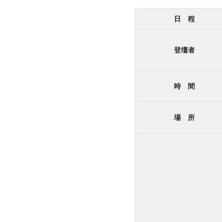
日 程
登壇者
時 間
場 所