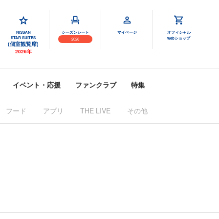
NISSAN
シーズンシート
マイページ
オフィシャル
STAR SUITES
webショップ
2026
(個室観覧席)
2026年
イベント・応援
ファンクラブ
特集
フード
アプリ
THE LIVE
その他