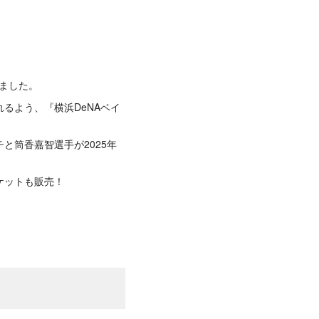
りました。
るよう、『横浜DeNAベイ
と筒香嘉智選手が2025年
ケットも販売！