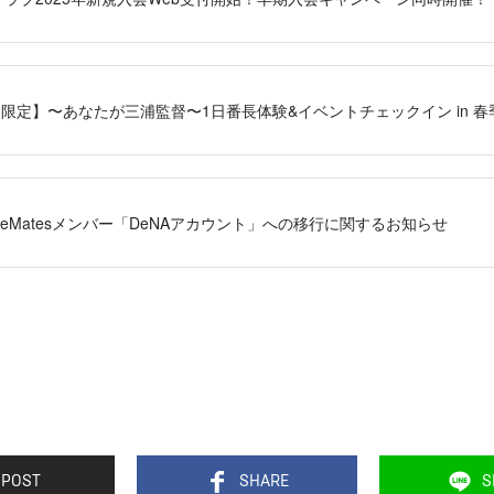
ンバー限定】〜あなたが三浦監督〜1日番長体験&イベントチェックイン in 
lueMatesメンバー「DeNAアカウント」への移行に関するお知らせ
POST
SHARE
S