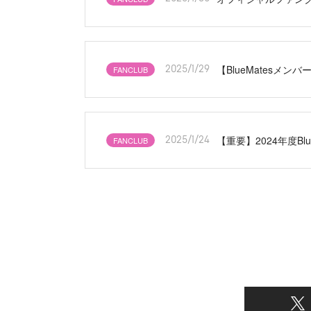
【BlueMatesメ
FANCLUB
2025/1/29
【重要】2024年度B
FANCLUB
2025/1/24