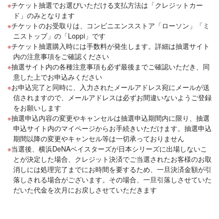
チケット抽選でお選びいただける支払方法は「クレジットカー
ド」のみとなります
チケットのお受取りは、コンビニエンスストア「ローソン」「ミ
ニストップ」の「Loppi」です
チケット抽選購入時には手数料が発生します。詳細は抽選サイト
内の注意事項をご確認ください
抽選サイト内の各種注意事項も必ず最後までご確認いただき、同
意した上でお申込みください
お申込完了と同時に、入力されたメールアドレス宛にメールが送
信されますので、メールアドレスは必ずお間違いないようご登録
をお願いします
抽選申込内容の変更やキャンセルは抽選申込期間内に限り、抽選
申込サイト内のマイページからお手続きいただけます。抽選申込
期間以降の変更やキャンセル等は一切承っておりません
当選後、横浜DeNAベイスターズが日本シリーズに出場しないこ
とが決定した場合、クレジット決済でご当選されたお客様のお取
消しには処理完了までにお時間を要するため、一旦決済金額が引
落しされる場合がございます。その場合、一旦引落しさせていた
だいた代金を次月にお戻しさせていただきます