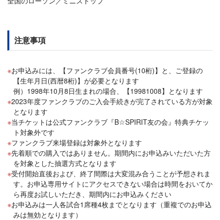
全国のローソン／ミニストップ
注意事項
お申込みには、【ファンクラブ会員番号(10桁)】と、ご登録の
【生年月日(西暦8桁)】が必要となります
例）1998年10月8日生まれの場合、【19981008】となります
2023年度ファンクラブのご入会手続きが完了されている方が対象
となります
当チケットは公式ファンクラブ『B☆SPIRIT友の会』特典チケッ
ト対象外です
ファンクラブ来場登録は対象外となります
先着順での購入ではありません。期間内にお申込みいただいた方
を対象とした抽選方式となります
受付開始直後および、終了間際は大変混み合うことが予想されま
す。お申込専用サイトにアクセスできない場合は時間をおいてか
ら再度お試しいただき、期間内にお申込みください
お申込みは一人各試合1席種4枚までとなります（重複でのお申込
みは無効となります）