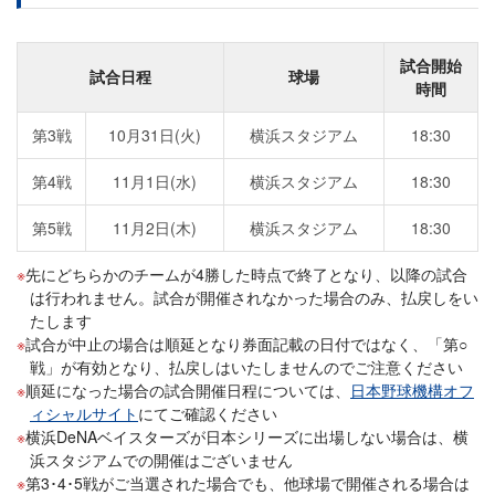
試合開始
試合日程
球場
時間
第3戦
10月31日(火)
横浜スタジアム
18:30
第4戦
11月1日(水)
横浜スタジアム
18:30
第5戦
11月2日(木)
横浜スタジアム
18:30
先にどちらかのチームが4勝した時点で終了となり、以降の試合
は行われません。試合が開催されなかった場合のみ、払戻しをい
たします
試合が中止の場合は順延となり券面記載の日付ではなく、「第○
戦」が有効となり、払戻しはいたしませんのでご注意ください
順延になった場合の試合開催日程については、
日本野球機構オフ
ィシャルサイト
にてご確認ください
横浜DeNAベイスターズが日本シリーズに出場しない場合は、横
浜スタジアムでの開催はございません
第3･4･5戦がご当選された場合でも、他球場で開催される場合は