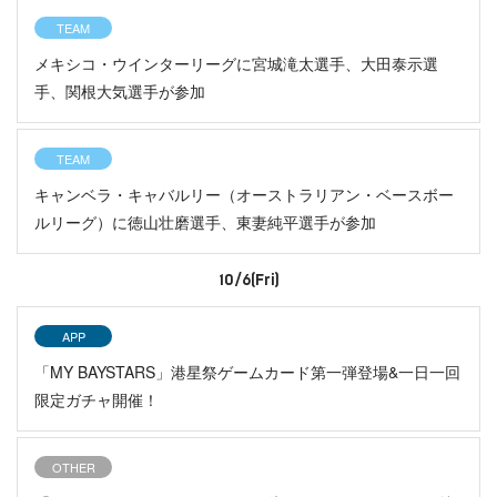
TEAM
メキシコ・ウインターリーグに宮城滝太選手、大田泰示選
手、関根大気選手が参加
TEAM
キャンベラ・キャバルリー（オーストラリアン・ベースボー
ルリーグ）に徳山壮磨選手、東妻純平選手が参加
10/6(Fri)
APP
「MY BAYSTARS」港星祭ゲームカード第一弾登場&一日一回
限定ガチャ開催！
OTHER