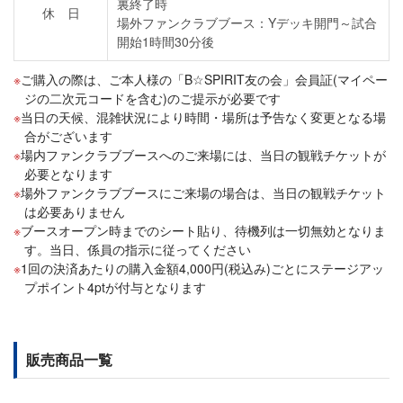
裏終了時
休 日
場外ファンクラブブース：Yデッキ開門～試合
開始1時間30分後
ご購入の際は、ご本人様の「B☆SPIRIT友の会」会員証(マイペー
ジの二次元コードを含む)のご提示が必要です
当日の天候、混雑状況により時間・場所は予告なく変更となる場
合がございます
場内ファンクラブブースへのご来場には、当日の観戦チケットが
必要となります
場外ファンクラブブースにご来場の場合は、当日の観戦チケット
は必要ありません
ブースオープン時までのシート貼り、待機列は一切無効となりま
す。当日、係員の指示に従ってください
1回の決済あたりの購入金額4,000円(税込み)ごとにステージアッ
プポイント4ptが付与となります
販売商品一覧