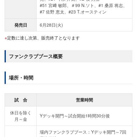
#51 宮﨑 敏郎、＃99 N.ソト、#1 桑原 将志、
#7 佐野 恵太、#23 T.オースティン
発売日
6月28日(火)
定数に達し次第、販売終了となります
ファンクラブブース概要
場所・時間
試 合
営業時間
休日を除く
Yデッキ開門～試合開始1時間30分後
月～金
場内ファンクラブブース：Yデッキ開門～7回