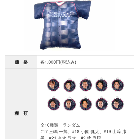
価 格
各1,000円(税込み)
種 類
全10種類 ランダム
#17 三嶋 一輝、#18 小園 健太、#19 山﨑 康
晃、#21 今永 昇太、#2 牧 秀悟