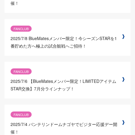
催！
FANCLUB
2025/7/8
BlueMatesメンバー限定！今シーズンSTARを1
番貯めた方へ極上の試合観戦へご招待！
FANCLUB
2025/7/6
【BlueMatesメンバー限定！LIMITEDアイテム
STAR交換】7月分ラインナップ！
FANCLUB
2025/7/4
バンテリンドームナゴヤでビジター応援デー開
催！