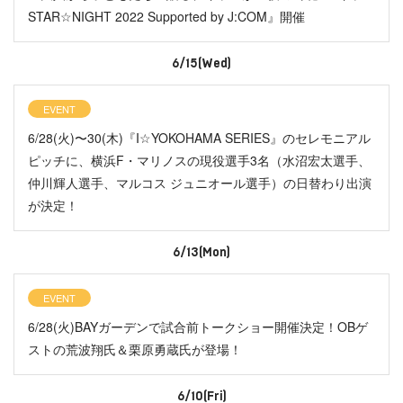
STAR☆NIGHT 2022 Supported by J:COM』開催
6/15(Wed)
EVENT
6/28(火)〜30(木)『I☆YOKOHAMA SERIES』のセレモニアル
ピッチに、横浜F・マリノスの現役選手3名（水沼宏太選手、
仲川輝人選手、マルコス ジュニオール選手）の日替わり出演
が決定！
6/13(Mon)
EVENT
6/28(火)BAYガーデンで試合前トークショー開催決定！OBゲ
ストの荒波翔氏＆栗原勇蔵氏が登場！
6/10(Fri)