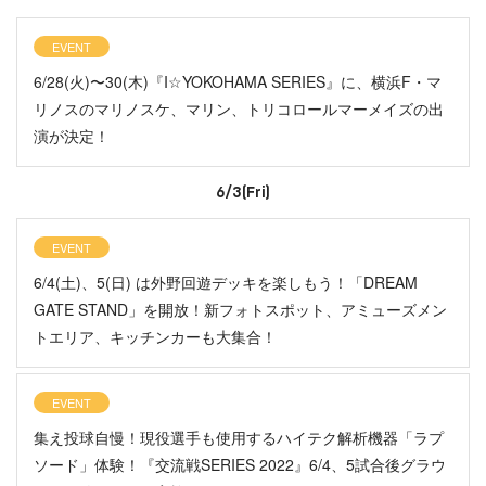
EVENT
6/28(火)〜30(木)『I☆YOKOHAMA SERIES』に、横浜F・マ
リノスのマリノスケ、マリン、トリコロールマーメイズの出
演が決定！
6/3(Fri)
EVENT
6/4(土)、5(日) は外野回遊デッキを楽しもう！「DREAM
GATE STAND」を開放！新フォトスポット、アミューズメン
トエリア、キッチンカーも大集合！
EVENT
集え投球自慢！現役選手も使用するハイテク解析機器「ラプ
ソード」体験！『交流戦SERIES 2022』6/4、5試合後グラウ