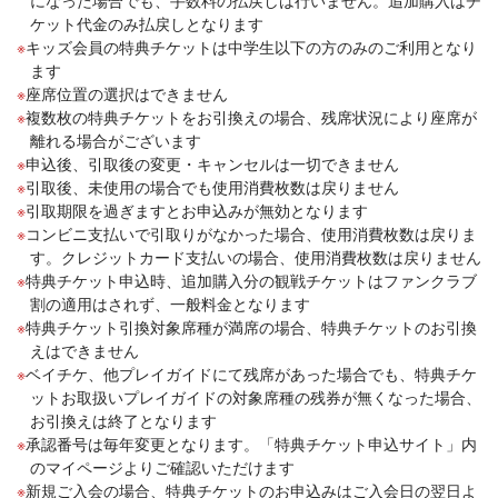
になった場合でも、手数料の払戻しは行いません。追加購入はチ
ケット代金のみ払戻しとなります
キッズ会員の特典チケットは中学生以下の方のみのご利用となり
ます
座席位置の選択はできません
複数枚の特典チケットをお引換えの場合、残席状況により座席が
離れる場合がございます
申込後、引取後の変更・キャンセルは一切できません
引取後、未使用の場合でも使用消費枚数は戻りません
引取期限を過ぎますとお申込みが無効となります
コンビニ支払いで引取りがなかった場合、使用消費枚数は戻りま
す。クレジットカード支払いの場合、使用消費枚数は戻りません
特典チケット申込時、追加購入分の観戦チケットはファンクラブ
割の適用はされず、一般料金となります
特典チケット引換対象席種が満席の場合、特典チケットのお引換
えはできません
ベイチケ、他プレイガイドにて残席があった場合でも、特典チケ
ットお取扱いプレイガイドの対象席種の残券が無くなった場合、
お引換えは終了となります
承認番号は毎年変更となります。「特典チケット申込サイト」内
のマイページよりご確認いただけます
新規ご入会の場合、特典チケットのお申込みはご入会日の翌日よ