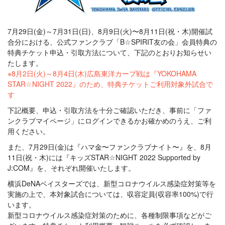
7月29日(金)～7月31日(日)、8月9日(火)〜8月11日(祝・木)開催試
合分における、公式ファンクラブ「B☆SPIRIT友の会」会員特典の
特典チケット申込・引取方法について、下記のとおりお知らせい
たします。
※8月2日(火)～8月4日(木)広島東洋カープ戦は『YOKOHAMA
STAR☆NIGHT 2022』のため、特典チケットご利用対象外試合で
す
下記概要、申込・引取方法を十分ご確認いただき、事前に「ファ
ンクラブマイページ」にログインできるかお確かめのうえ、ご利
用ください。
また、7月29日(金)は『ハマ金〜ファンクラブナイト〜』を、8月
11日(祝・木)には『キッズSTAR☆NIGHT 2022 Supported by
J:COM』を、それぞれ開催いたします。
横浜DeNAベイスターズでは、新型コロナウイルス感染症対策等を
実施の上で、本対象試合については、収容定員(収容率100%)で行
います。
新型コロナウイルス感染症対策のために、各種制限事項などがご