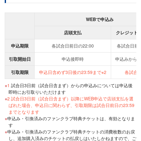
WEBで申込み
店頭支払
クレジット
申込期限
各試合日前日の22:00
各試合日前日
引取開始日
申込後即時
申込みから2
引取期限
申込日含めず3日後の23:59まで※2
各試合
1
試合日3日前（試合日含まず）からの申込みについては申込後
即時にお引取りいただけます
2 試合日3日前（試合日含まず）以降にWEB申込で店頭支払を選
ばれた場合、申込日に関わらず、引取期限は試合日前日の23:59
までとなります
申込み・引換済みのファンクラブ特典チケットは、有効となりま
す
申込み・引換済みのファンクラブ特典チケットの消費枚数のお戻
し、追加購入済みのチケットの払戻しはいたしかねますので、ご