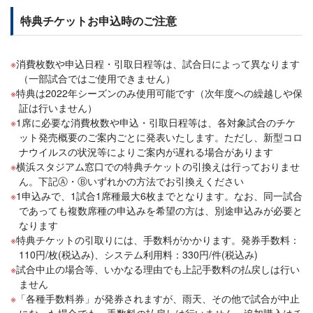
特典チケットお申込時のご注意
消費枚数や申込日程・引取日程等は、試合日によって異なります
（一部試合ではご使用できません）
特典は2022年シーズンのみ使用可能です（次年度への繰越しや保
証は行いません）
1席に必要な消費枚数や申込・引取日程等は、各対象試合のチケ
ット発売概要のご案内ごとに発表いたします。ただし、新型コロ
ナウイルスの状況等によりご案内が遅れる場合があります
横浜スタジアム窓口での特典チケットの引換えは行っておりませ
ん。下記Ⓐ・Ⓑいずれかの方法でお引換えください
1申込みで、1試合1席種最大6枚までとなります。なお、同一試合
であっても複数席種の申込みを希望の方は、別途申込みが必要と
なります
特典チケットの引取りには、手数料がかかります。発券手数料：
110円/枚(税込み)、システム利用料：330円/件(税込み)
試合中止の場合等、いかなる理由でも上記手数料の払戻しは行い
ません
「各種手数料券」が発券されますが、雨天、その他で試合が中止