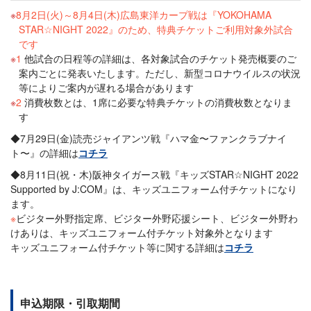
8月2日(火)～8月4日(木)広島東洋カープ戦は『YOKOHAMA
STAR☆NIGHT 2022』のため、特典チケットご利用対象外試合
です
1
他試合の日程等の詳細は、各対象試合のチケット発売概要のご
案内ごとに発表いたします。ただし、新型コロナウイルスの状況
等によりご案内が遅れる場合があります
2
消費枚数とは、1席に必要な特典チケットの消費枚数となりま
す
◆7月29日(金)読売ジャイアンツ戦『ハマ金〜ファンクラブナイ
ト〜』の詳細は
コチラ
◆8月11日(祝・木)阪神タイガース戦『キッズSTAR☆NIGHT 2022
Supported by J:COM』は、キッズユニフォーム付チケットになり
ます。
※
ビジター外野指定席、ビジター外野応援シート、ビジター外野わ
けありは、キッズユニフォーム付チケット対象外となります
キッズユニフォーム付チケット等に関する詳細は
コチラ
申込期限・引取期間