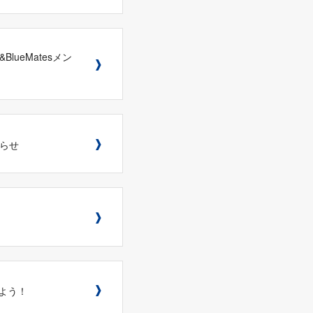
lueMatesメン
知らせ
しよう！