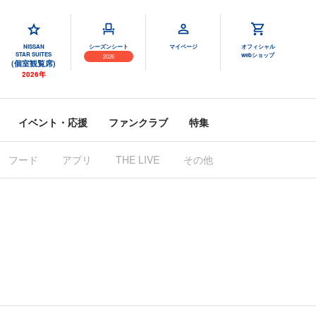
NISSAN
シーズンシート
マイページ
オフィシャル
STAR SUITES
webショップ
2026
(個室観覧席)
2026年
イベント・応援
ファンクラブ
特集
フード
アプリ
THE LIVE
その他
！