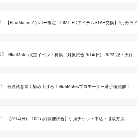
【BlueMatesメンバー限定！LIMITEDアイテムSTAR交換】9月分
3
BlueMates限定イベント募集［対象試合:9/14(日)～9/23(祝・火)］
25
最終戦を青く染め上げろ！BlueMatesプロモーター選手権開催！
15
【9/14(日)～10/1(水)開催試合】引換チケット申込・引取方法
14