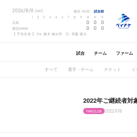
2026/8/8
横浜
18:00
試合前
[SAT]
1
2
3
4
5
6
7
8
9
R
H
E
0
0
0
広島
0
0
0
横浜DeNA
【 予告先発 】 De: 篠木 健太郎 広: 斉藤 優汰
試合
チーム
ファーム
すべて
選手・チーム
チケット
イ
2022年ご継続者
FANCLUB
2022/1/8