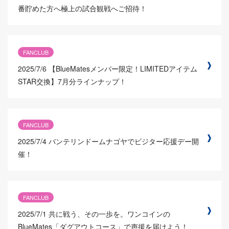
番貯めた方へ極上の試合観戦へご招待！
FANCLUB
2025/7/6
【BlueMatesメンバー限定！LIMITEDアイテム
STAR交換】7月分ラインナップ！
FANCLUB
2025/7/4
バンテリンドームナゴヤでビジター応援デー開
催！
FANCLUB
2025/7/1
共に戦う、その一歩を。ワンコインの
BlueMates「ダグアウトコース」で声援を届けよう！