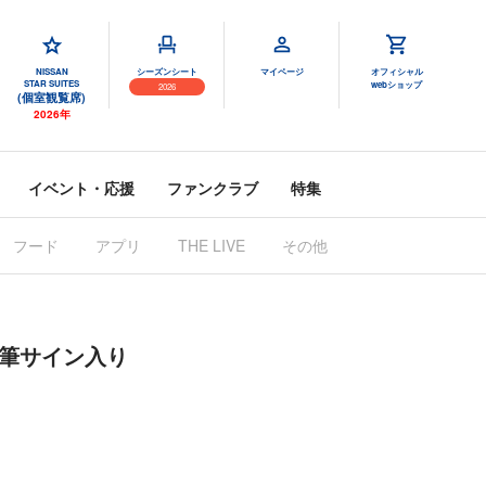
NISSAN
シーズンシート
マイページ
オフィシャル
STAR SUITES
webショップ
2026
(個室観覧席)
2026年
イベント・応援
ファンクラブ
特集
フード
アプリ
THE LIVE
その他
直筆サイン入り