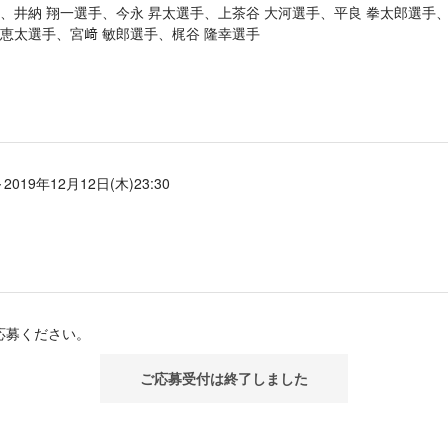
手、井納 翔一選手、今永 昇太選手、上茶谷 大河選手、平良 拳太郎選手、
 恵太選手、宮﨑 敏郎選手、梶谷 隆幸選手
～2019年12月12日(木)23:30
応募ください。
ご応募受付は終了しました