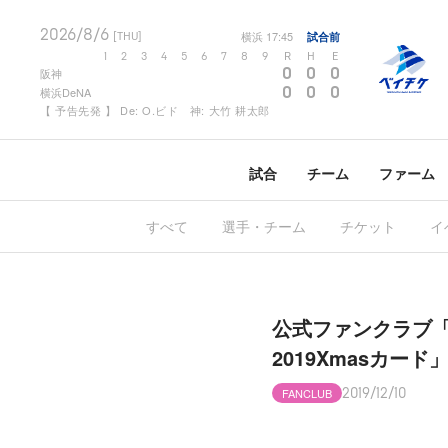
2026/8/6
横浜
17:45
試合前
[THU]
1
2
3
4
5
6
7
8
9
R
H
E
0
0
0
阪神
0
0
0
横浜DeNA
【 予告先発 】 De: O.ビド 神: 大竹 耕太郎
試合
チーム
ファーム
すべて
選手・チーム
チケット
イ
公式ファンクラブ「
2019Xmasカー
FANCLUB
2019/12/10