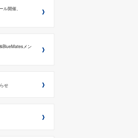
ーセール開催、
lueMatesメン
知らせ