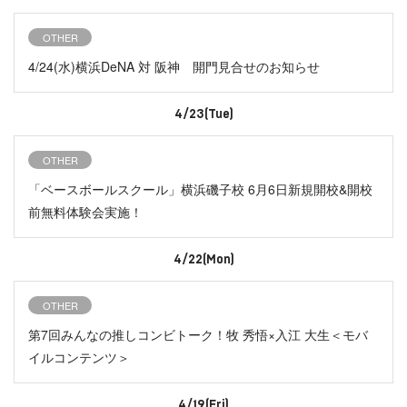
OTHER
4/24(水)横浜DeNA 対 阪神 開門見合せのお知らせ
4/23(Tue)
OTHER
「ベースボールスクール」横浜磯子校 6月6日新規開校&開校
前無料体験会実施！
4/22(Mon)
OTHER
第7回みんなの推しコンビトーク！牧 秀悟×入江 大生＜モバ
イルコンテンツ＞
4/19(Fri)