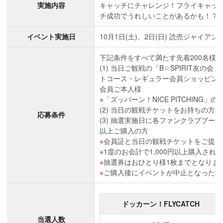
実施内容
キャッチにチャレンジ！フライキャッ
チ成功でうれしいことがあるかも！？
イベント実施日
10月1日(土)、2日(日) 読売ジャイアン
下記条件をすべて満たす先着200名様
(1) 当日ご観戦の「B☆SPIRIT友
トコース・レギュラー会員ショッピン
会員ご本人様
「ズッバーン！NICE PITCHING
(2) 当日の観戦チケットをお持ちの方
応募条件
(3) 抽選実施日に各ファンクラブブース
以上ご購入の方
会員証と当日の観戦チケットをご提示
1度のお会計で1,000円以上購入され
抽選券はおひとり様1枚までとなりま
ご購入後にイベントが中止となった場
ドッカーン！FLYCATCH
当選人数