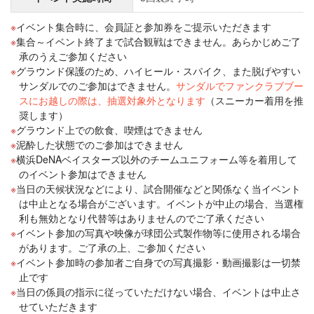
イベント集合時に、会員証と参加券をご提示いただきます
集合～イベント終了まで試合観戦はできません。あらかじめご了
承のうえご参加ください
グラウンド保護のため、ハイヒール・スパイク、また脱げやすい
サンダルでのご参加はできません。
サンダルでファンクラブブー
スにお越しの際は、抽選対象外となります
（スニーカー着用を推
奨します）
グラウンド上での飲食、喫煙はできません
泥酔した状態でのご参加はできません
横浜DeNAベイスターズ以外のチームユニフォーム等を着用して
のイベント参加はできません
当日の天候状況などにより、試合開催などと関係なく当イベント
は中止となる場合がございます。イベントが中止の場合、当選権
利も無効となり代替等はありませんのでご了承ください
イベント参加の写真や映像が球団公式製作物等に使用される場合
があります。ご了承の上、ご参加ください
イベント参加時の参加者ご自身での写真撮影・動画撮影は一切禁
止です
当日の係員の指示に従っていただけない場合、イベントは中止さ
せていただきます