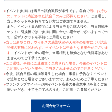
イベント参加には当日の試合観戦が条件です。各自で
既にお持ち
のチケットに表記された試合日のみご応募ください。
ご当選し、
当日チケットをお持ちでない方はご参加できません。
また、イベント集合時間により当日券をご購入後や、当日観戦チ
ケットに引換後ではご参加に間に合ない場合がございますのでの
で、必ずチケットを事前にご用意ください
当日は新型コロナウィルスの感染状況や天候等の影響により試合
開催の有無に関わらず、当イベントは中止となる場合がございま
す。
イベントが中止の場合、当選権利も無効となり代替等はあり
ませんのでご了承ください
ご当選後、事前にご連絡無く欠席された場合、今後のイベントに
ご応募いただいた場合、ご当選されませんのでご注意ください
今後、試合日程の追加等発生した場合、事前に予告なくイベント
が追加となる場合がございますので、あらかじめご了承ください
ファンクラブマイページ内イベント応募の各注意事項を良くご確
認いただき、全てをご了承のうえ、ご応募・ご参加ください
お問合せフォーム