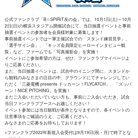
公式ファンクラブ「B☆SPIRIT友の会」では、10月1日(土)～10月
2日(日)の横浜スタジアム開催試合にて、当日抽選イベントと事前
抽選イベントの参加者を会員様対象に募集します！
事前抽選イベントでは一軍主催試合での「スタンド練習見学」、
「選手サイン会」、「キッズ会員限定ヒーローインタビュー観
覧」など、ファームでも「写真撮影会」を実施！
イベントにご参加希望の方は、ぜひ、ファンクラブマイページよ
りご応募ください。
また、当日抽選イベントは、試合中のイニング間に、スタンドか
ら観戦のみなさまの注目の中、グラウンドにてチャレンジしてい
ただく「三菱電機 presents ドッカーン！FLYCATCH」、「ズッバ
ーン！NICE PITCHING」を実施！
まだご入会いただいていない方も、事前にご入会いただき、試合
当日ファンクラブブースへお越しください！
イベント参加には当日観戦が条件となりますので、各イベントの
注意事項をご確認のうえ、ご応募ください。
みなさまのご応募をお待ちしております！
ファンクラブ2022年新規入会受付は9月19日(祝・月)で終了とな