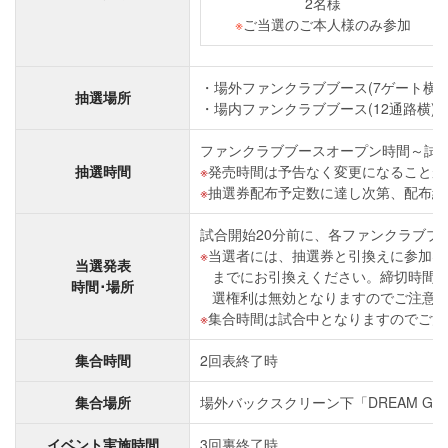
2名様
※
ご当選のご本人様のみ参加
場外ファンクラブブース(7ゲート横
抽選場所
場内ファンクラブブース(12通路横)
ファンクラブブースオープン時間～試合開
抽選時間
発売時間は予告なく変更になることが
抽選券配布予定数に達し次第、配布終
試合開始20分前に、各ファンクラブブ
当選者には、抽選券と引換えに参加券
当選発表
までにお引換えください。締切時間
時間･場所
選権利は無効となりますのでご注意
集合時間は試合中となりますのでご注
集合時間
2回表終了時
集合場所
場外バックスクリーン下「DREAM GA
イベント実施時間
3回裏終了時