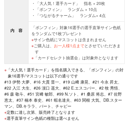
「大人気！選手カード」 指名 × 20枚
「ボンフィン」 ランダム × 10点
「つながるチャーム」 ランダム× 4点
「ボンフィン」対象16選手の選手直筆サイン色紙
内 容
をランダムで1枚プレゼント
サイン色紙にマスコットは含まれません
ご購入は、
お一人様1点まで
とさせていただきま
す
「カードセレクト抽選会」は対象外となります
「大人気！選手カード」を指名購入できる、「ボンフィン」の対
象16選手/マスコットは以下の通りです
#13 伊勢 大夢、#16 大貫 晋一、#19 山﨑 康晃、#21 今永 昇太、
#22 入江 大生、#26 濵口 遥大、#62 E.エスコバー、#2 牧 秀悟、
#6 森 敬斗、#51 宮﨑 敏郎、#99 N.ソト、#1 桑原 将志、#7 佐野
恵太、#37 楠本 泰史、#61 蝦名達夫、#63 関根 大気、DB.スター
マン、DB.キララ、バート、チャピー
定数に達し次第、販売終了となります
選手直筆サイン色紙の種類は選べません