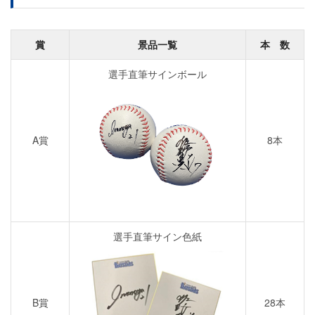
賞
景品一覧
本 数
選手直筆サインボール
A賞
8本
選手直筆サイン色紙
B賞
28本