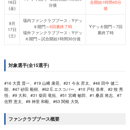
16日
合開始1時間45分
分後
(金)
後
場内ファンクラブブース：Yデッ
9月
キ開門～
6回裏終了時
Yデッキ開門～7回
17日
場外ファンクラブブース：Yデッ
裏終了時
(土)
キ開門～試合開始1時間30分後
対象選手(全15選手)
#16 大貫 晋一、#19 山﨑 康晃、#21 今永 昇太、#46 田中 健二
朗、#47 砂田 毅樹、#62 E.エスコバー、#10 戸柱 恭孝、#2 牧 秀
悟、#9 大和、#31 柴田 竜拓、#51 宮﨑 敏郎、#1 桑原 将志、#7
佐野 恵太、#8 神里 和毅、#63 関根 大気
ファンクラブブース概要