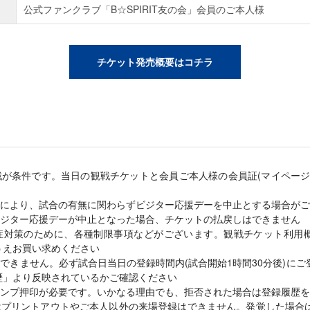
公式ファンクラブ「B☆SPIRIT友の会」会員のご本人様
チケット発売概要はコチラ
が条件です。当日の観戦チケットと会員ご本人様の会員証(マイページ
により、試合の有無に関わらずビジター応援デーを中止とする場合がご
ジター応援デーが中止となった場合、チケットの払戻しはできません
症対策のために、各種制限事項などがございます。観戦チケット利用
うえお買い求めください
できません。必ず試合日当日の登録時間内(試合開始1時間30分後)に
歴」より反映されているかご確認ください
ンプ押印が必要です。いかなる理由でも、拒否された場合は登録履歴を
はプリントアウトやご本人以外の来場登録はできません。発覚した場合