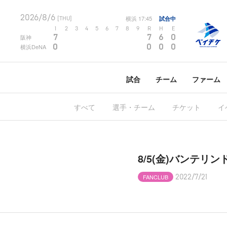
2026/8/6
横浜
17:45
試合中
[THU]
1
2
3
4
5
6
7
8
9
R
H
E
7
7
6
0
阪神
0
0
0
0
横浜DeNA
試合
チーム
ファーム
すべて
選手・チーム
チケット
イ
8/5(金)バンテ
FANCLUB
2022/7/21