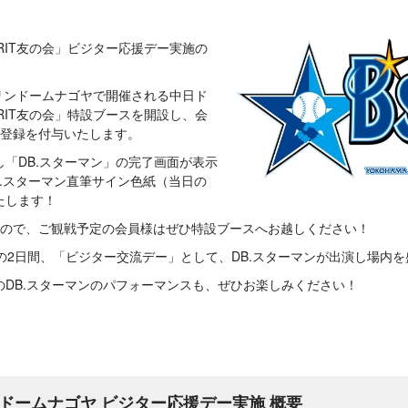
IRIT友の会」ビジター応援デー実施の
テリンドームナゴヤで開催される中日ド
IRIT友の会」特設ブースを開設し、会
場登録を付与いたします。
「DB.スターマン」の完了画面が表示
B.スターマン直筆サイン色紙（当日の
たします！
すので、ご観戦予定の会員様はぜひ特設ブースへお越しください！
(土)の2日間、「ビジター交流デー」として、DB.スターマンが出演し場内
のDB.スターマンのパフォーマンスも、ぜひお楽しみください！
リンドームナゴヤ ビジター応援デー実施 概要