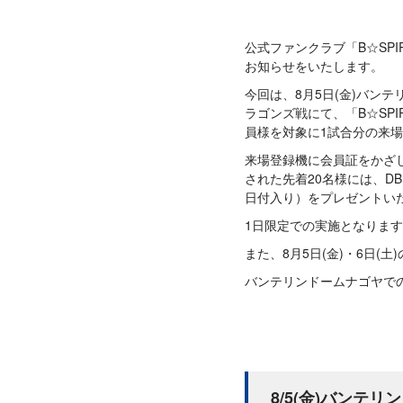
公式ファンクラブ「B☆SP
お知らせをいたします。
今回は、8月5日(金)バン
ラゴンズ戦にて、「B☆SP
員様を対象に1試合分の来
来場登録機に会員証をかざし
された先着20名様には、D
日付入り）をプレゼントい
1日限定での実施となりま
また、8月5日(金)・6日
バンテリンドームナゴヤで
8/5(金)バンテ