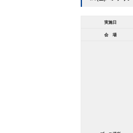
実施日
会 場