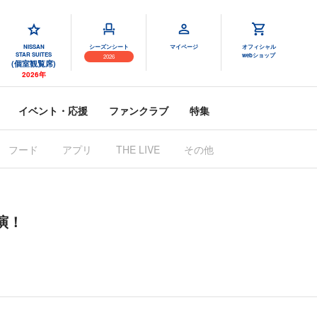
NISSAN
シーズンシート
マイページ
オフィシャル
STAR SUITES
webショップ
2026
(個室観覧席)
2026年
イベント・応援
ファンクラブ
特集
フード
アプリ
その他
THE LIVE
演！