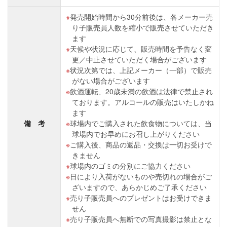
発売開始時間から30分前後は、各メーカー売
り子販売員人数を縮小で販売させていただき
ます
天候や状況に応じて、販売時間を予告なく変
更／中止させていただく場合がございます
状況次第では、上記メーカー（一部）で販売
がない場合がございます
飲酒運転、20歳未満の飲酒は法律で禁止され
ております。アルコールの販売はいたしかね
ます
備 考
球場内でご購入された飲食物については、当
球場内でお早めにお召し上がりください
ご購入後、商品の返品・交換は一切お受けで
きません
球場内のゴミの分別にご協力ください
日により入荷がないものや売切れの場合がご
ざいますので、あらかじめご了承ください
売り子販売員へのプレゼントはお受けできま
せん
売り子販売員へ無断での写真撮影は禁止とな