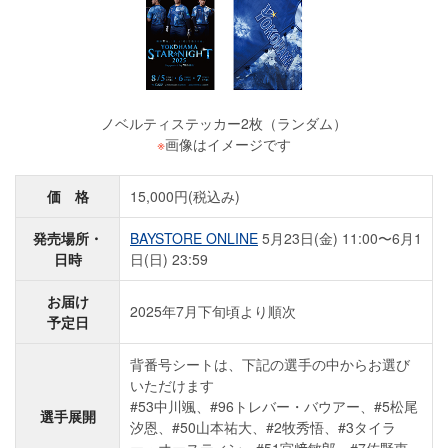
ノベルティステッカー2枚（ランダム）
※
画像はイメージです
価 格
15,000円(税込み)
発売場所・
BAYSTORE ONLINE
5月23日(金) 11:00〜6月1
日時
日(日) 23:59
お届け
2025年7月下旬頃より順次
予定日
背番号シートは、下記の選手の中からお選び
いただけます
#53中川颯、#96トレバー・バウアー、#5松尾
選手展開
汐恩、#50山本祐大、#2牧秀悟、#3タイラ