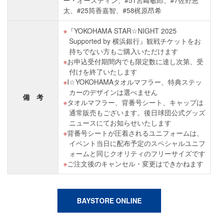
ー・オースティン、#51宮﨑敏郎、#7佐野恵
太、#25筒香嘉智、#58梶原昂希
『YOKOHAMA STAR☆NIGHT 2025
Supported by 横浜銀行』観戦チケットをお
持ちでない方もご購入いただけます
お申込受付期間内でも限定数に達し次第、受
付けを終了いたします
I☆YOKOHAMAタオルマフラー、特典ステッ
カーのデザインは選べません
備 考
タオルマフラー、背番号シート、キャップは
通常販売もございます。後日球団公式グッズ
ニュースにてお知らせいたします
背番号シートが圧着されるユニフォームは、
イベント当日に配布予定のスペシャルユニフ
ォームと同じクオリティのフリーサイズです
ご注文後のキャンセル・変更はできかねます
BAYSTORE ONLINE