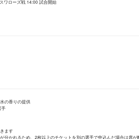
トスワローズ戦 14:00 試合開始
）
香水の香りの提供
選手
きます
が分かれるため、2枚以上のチケットを別の選手で申込んだ場合は席が