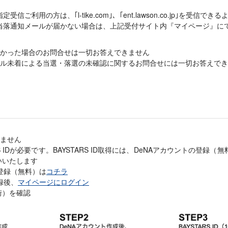
ご利用の方は、｢l-tike.com｣、｢ent.lawson.co.jp｣を受信
当落通知メールが届かない場合は、上記受付サイト内『マイページ』に
かった場合のお問合せは一切お答えできません
ール未着による当選・落選の未確認に関するお問合せには一切お答えでき
ません
S IDが必要です。BAYSTARS ID取得には、DeNAアカウントの登録
いいたします
の登録（無料）は
コチラ
登録後、
マイページにログイン
10桁）を確認