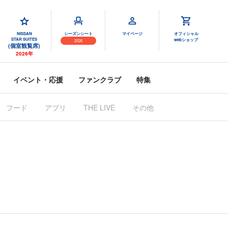
NISSAN
シーズンシート
マイページ
オフィシャル
STAR SUITES
webショップ
2026
(個室観覧席)
2026年
イベント・応援
ファンクラブ
特集
フード
アプリ
その他
THE LIVE