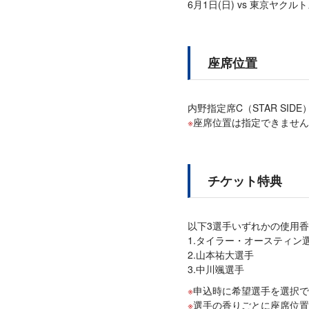
6月1日(日) vs 東京ヤクル
座席位置
内野指定席C（STAR SIDE
座席位置は指定できません
チケット特典
以下3選手いずれかの使用
1.タイラー・オースティン
2.山本祐大選手
3.中川颯選手
申込時に希望選手を選択で
選手の香りごとに座席位置