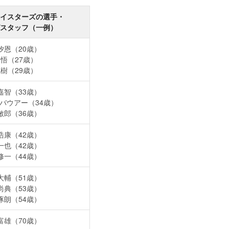
イスターズの選手・
スタッフ（一例）
汐恩（20歳）
秀悟（27歳）
克樹（29歳）
嘉智（33歳）
バウアー（34歳）
敏郎（36歳）
浩康（42歳）
一也（42歳）
修一（44歳）
大輔（51歳）
尚典（53歳）
琢朗（54歳）
富雄（70歳）