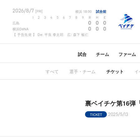
2026/8/7
横浜
18:00
試合前
[FRI]
1
2
3
4
5
6
7
8
9
R
H
E
0
0
0
広島
0
0
0
横浜DeNA
【 予告先発 】 De: 平良 拳太郎 広: 森下 暢仁
試合
チーム
ファーム
すべて
選手・チーム
チケット
イ
裏ベイチケ第16弾
TICKET
2025/5/13