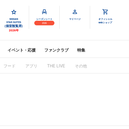
NISSAN
シーズンシート
マイページ
オフィシャル
STAR SUITES
webショップ
2026
(個室観覧席)
2026年
イベント・応援
ファンクラブ
特集
フード
アプリ
その他
THE LIVE