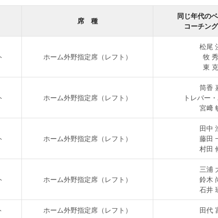
同じ年代のベ
席 種
コーチング
松尾 
ト
ホーム外野指定席（レフト）
牧 
東 
筒香 
ト
ホーム外野指定席（レフト）
トレバー・
宮﨑 
田中 
ト
ホーム外野指定席（レフト）
藤田 
村田 
三浦 
ト
ホーム外野指定席（レフト）
鈴木 
石井 
ト
ホーム外野指定席（レフト）
田代 