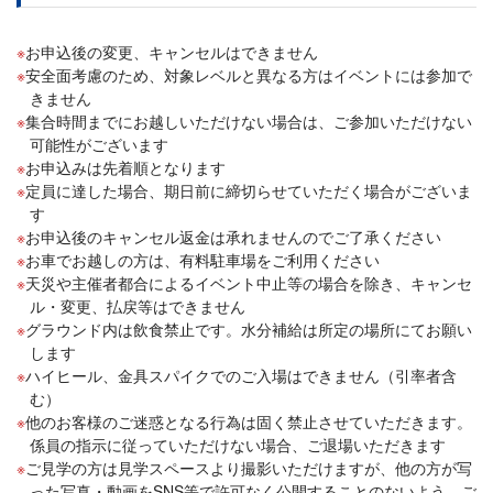
お申込後の変更、キャンセルはできません
安全面考慮のため、対象レベルと異なる方はイベントには参加で
きません
集合時間までにお越しいただけない場合は、ご参加いただけない
可能性がございます
お申込みは先着順となります
定員に達した場合、期日前に締切らせていただく場合がございま
す
お申込後のキャンセル返金は承れませんのでご了承ください
お車でお越しの方は、有料駐車場をご利用ください
天災や主催者都合によるイベント中止等の場合を除き、キャンセ
ル・変更、払戻等はできません
グラウンド内は飲食禁止です。水分補給は所定の場所にてお願い
します
ハイヒール、金具スパイクでのご入場はできません（引率者含
む）
他のお客様のご迷惑となる行為は固く禁止させていただきます。
係員の指示に従っていただけない場合、ご退場いただきます
ご見学の方は見学スペースより撮影いただけますが、他の方が写
った写真・動画をSNS等で許可なく公開することのないよう、ご