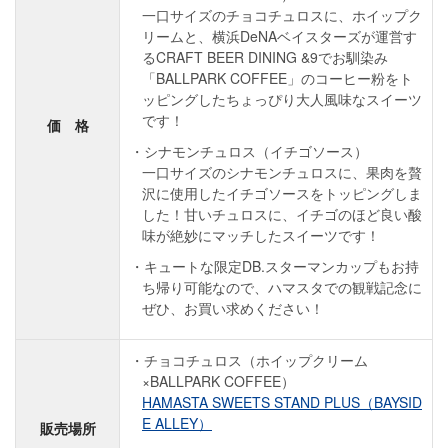
一口サイズのチョコチュロスに、ホイップク
リームと、横浜DeNAベイスターズが運営す
るCRAFT BEER DINING &9でお馴染み
「BALLPARK COFFEE」のコーヒー粉をト
ッピングしたちょっぴり大人風味なスイーツ
です！
価 格
シナモンチュロス（イチゴソース）
一口サイズのシナモンチュロスに、果肉を贅
沢に使用したイチゴソースをトッピングしま
した！甘いチュロスに、イチゴのほど良い酸
味が絶妙にマッチしたスイーツです！
キュートな限定DB.スターマンカップもお持
ち帰り可能なので、ハマスタでの観戦記念に
ぜひ、お買い求めください！
チョコチュロス（ホイップクリーム
×BALLPARK COFFEE）
HAMASTA SWEETS STAND PLUS（BAYSID
E ALLEY）
販売場所