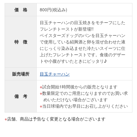
価 格
800円(税込み)
目玉チャーハンの目玉焼きをモチーフにした
フレンチトーストが新登場!!
ベイスターズドッグのパンを目玉チャーハン
特 徴
で使用している紹興酒と卵を混ぜ合わせた液
にじっくり染み込ませた冷たいスイーツに仕
上げたフレンチトーストです。食後のデザー
トや小腹がすいたときにピッタリ♪
販売場所
目玉チャーハン
試合開始1時間後からの販売となります
数量限定でのご用意になりますのでお買い求
備 考
めいただけない場合がございます
当日球場内でお早目にお召し上がりください
店舗、商品は予告なく変更となる場合がございます