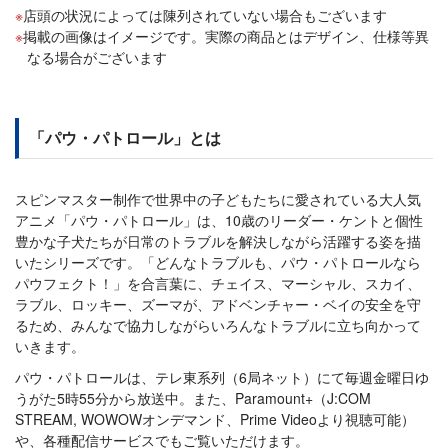
店頭の状況によっては陳列されていない場合もございます
掲載の画像はイメージです。実際の商品とはデザイン、仕様等異
なる場合がございます
「パウ・パトロール」とは
スピンマスター制作で世界中の子どもたちに愛されている大人気
アニメ「パウ・パトロール」は、10歳のリーダー・ケントと個性
豊かな子犬たちが日常のトラブルを解決しながら活躍する姿を描
いたシリーズです。「どんなトラブルも、パウ・パトロールなら
パウフェクト！」を合言葉に、チェイス、マーシャル、スカイ、
ラブル、ロッキー、ズーマが、アドベンチャー・ベイの安全を守
るため、みんなで協力しながらいろんなトラブルに立ち向かって
いきます。
パウ・パトロールは、テレ東系列（6局ネット）にて毎週金曜日ゆ
うがた5時55分から放送中。また、Paramount+（J:COM
STREAM, WOWOWオンデマンド、Prime Videoより視聴可能）
や、各種配信サービスでもご覧いただけます。